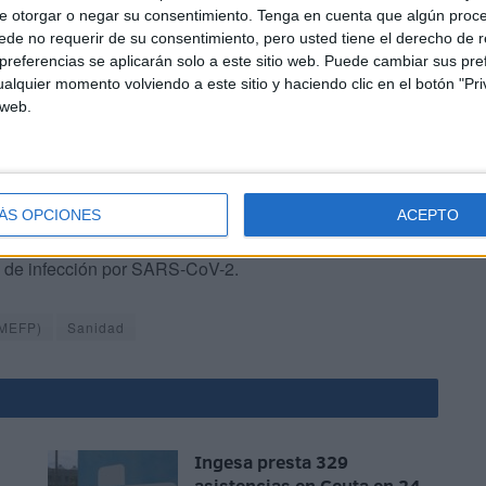
e otorgar o negar su consentimiento.
Tenga en cuenta que algún proc
de no requerir de su consentimiento, pero usted tiene el derecho de r
referencias se aplicarán solo a este sitio web. Puede cambiar sus pref
alquier momento volviendo a este sitio y haciendo clic en el botón "Pri
 web.
bre o febrícula, tos y la sensación de falta de aire o
olor de garganta (odinofagia), la pérdida de olfato
ÁS OPCIONES
ACEPTO
s musculares, diarreas, dolor torácico o cefaleas, pueden
 de infección por SARS-CoV-2.
(MEFP)
Sanidad
Ingesa presta 329
asistencias en Ceuta en 24