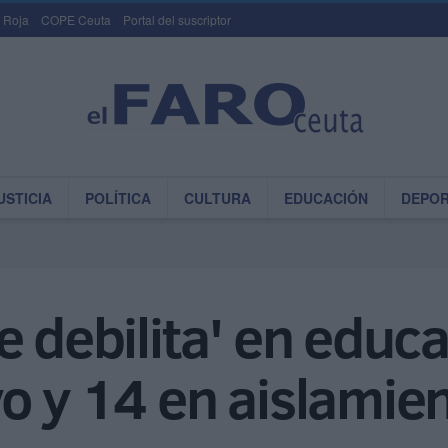
 Roja
COPE Ceuta
Portal del suscriptor
USTICIA
POLÍTICA
CULTURA
EDUCACIÓN
DEPO
e debilita' en educa
o y 14 en aislamie