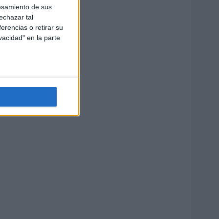
esamiento de sus
echazar tal
erencias o retirar su
vacidad" en la parte