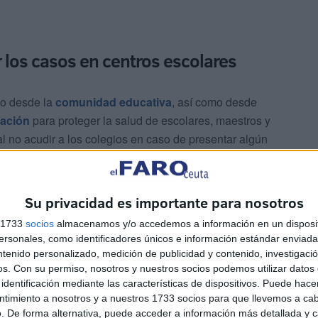
los casos en centros escolares
o desde la
comunidad educativa
, así como desde
ación
para proteger la salud de escolares, maestros y
al no acudir a los colegios en caso de presentar algún
Su privacidad es importante para nosotros
s 1733
socios
almacenamos y/o accedemos a información en un disposit
sonales, como identificadores únicos e información estándar enviada 
ntenido personalizado, medición de publicidad y contenido, investigaci
os.
Con su permiso, nosotros y nuestros socios podemos utilizar datos 
itarias, insistir a las familias en la importancia que tiene
identificación mediante las características de dispositivos. Puede hacer
l caso de sospechar que podrían haber contraído la
ntimiento a nosotros y a nuestros 1733 socios para que llevemos a ca
. De forma alternativa, puede acceder a información más detallada y 
ión del virus.