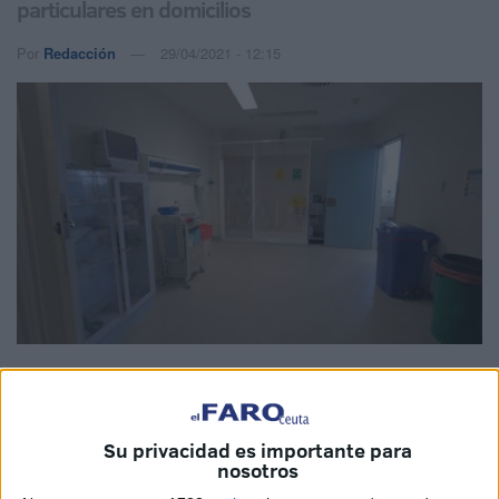
particulares en domicilios
Por
Redacción
29/04/2021 - 12:15
Imagen de archivo
Su privacidad es importante para
nosotros
Tan solo cinco nuevos casos de
coronavirus
registrados