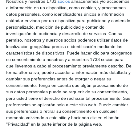
Nosotros y nuestros 1733
socios
almacenamos y/o accedemos
en las últimas 24 horas. Esa es la buena cifra que este
a información en un dispositivo, como cookies, y procesamos
jueves han dado a conocer tanto la Consejería de Sanidad
datos personales, como identificadores únicos e información
como el
Ingesa
, corroborando así la buena evolución de la
estándar enviada por un dispositivo para publicidad y contenido
pandemia en Ceuta. A su vez ha habido 19 curados, por lo
personalizado, medición de publicidad y contenido,
investigación de audiencia y desarrollo de servicios.
Con su
que los casos activos han bajado a los 156.
permiso, nosotros y nuestros socios podemos utilizar datos de
localización geográfica precisa e identificación mediante las
De esos cinco nuevos casos, tres corresponden a hombres
características de dispositivos. Puede hacer clic para otorgarnos
y dos a mujeres. Por tramos de edad, hay un positivo entre
su consentimiento a nosotros y a nuestros 1733 socios para
los menores de 15 años, otro de entre 30 a 39, otro de 50 a
que llevemos a cabo el procesamiento previamente descrito. De
59 y dos de 70 y más años. El porcentaje de casos
forma alternativa, puede acceder a información más detallada y
cambiar sus preferencias antes de otorgar o negar su
asintomáticos ha sido del 40%.
consentimiento.
Tenga en cuenta que algún procesamiento de
sus datos personales puede no requerir de su consentimiento,
Por otro lado, el
Hospital
registra dos pacientes menos,
pero usted tiene el derecho de rechazar tal procesamiento. Sus
pasando de 30 a 28, aunque hay que destacar que una de
preferencias se aplicarán solo a este sitio web. Puede cambiar
las personas que ya no está en el clínico de Loma
sus preferencias o retirar su consentimiento en cualquier
Colmenar
es el último fallecido, un varón de 60 años
momento volviendo a este sitio y haciendo clic en el botón
que se encontraba en la UCI
. Con estos nuevos datos,
"Privacidad" en la parte inferior de la página web.
los 28 pacientes en el HUCE se dividen en 18 en planta