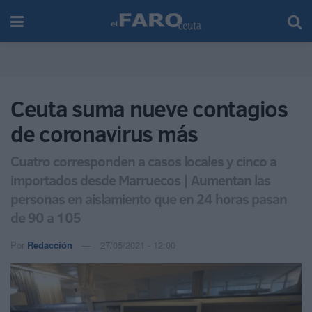
Ceuta suma nueve contagios
de coronavirus más
Cuatro corresponden a casos locales y cinco a
importados desde Marruecos | Aumentan las
personas en aislamiento que en 24 horas pasan
de 90 a 105
Por
Redacción
27/05/2021 - 12:00