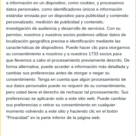
a información en un dispositivo, como cookies, y procesamos
hay tres menores de 15 años, dos entre 15 y 19 años, en la
datos personales, como identificadores únicos e información
edad comprendida entre los 30 y los 39 se han notificado
estándar enviada por un dispositivo para publicidad y contenido
dos casos más, otro entre 50 y 50 años y por último, uno
personalizado, medición de publicidad y contenido,
investigación de audiencia y desarrollo de servicios.
Con su
más de entre 60 y 69 años.
permiso, nosotros y nuestros socios podemos utilizar datos de
localización geográfica precisa e identificación mediante las
Por su parte, en el Hospital Universitaria permanecen
características de dispositivos. Puede hacer clic para otorgarnos
ingresadas cinco personas, de las que 2 están en planta y
su consentimiento a nosotros y a nuestros 1733 socios para
otras tres en la Unidad de Cuidados Intensivos (UCI).
que llevemos a cabo el procesamiento previamente descrito. De
forma alternativa, puede acceder a información más detallada y
Los casos activos suben de 22 a 25 y solo se registra un
cambiar sus preferencias antes de otorgar o negar su
nuevo curado.
consentimiento.
Tenga en cuenta que algún procesamiento de
sus datos personales puede no requerir de su consentimiento,
Además, actualmente hay 105 que permanecen en
pero usted tiene el derecho de rechazar tal procesamiento. Sus
preferencias se aplicarán solo a este sitio web. Puede cambiar
aislamiento (hace 24 horas eran 90), haciendo cuarentena
sus preferencias o retirar su consentimiento en cualquier
en casa por tener el virus, haber sido contacto estrecho
momento volviendo a este sitio y haciendo clic en el botón
con casos positivos o por sospechas de tener la
"Privacidad" en la parte inferior de la página web.
enfermedad en estos momentos.