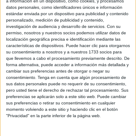
Este miércoles Ceuta registra seis positivos nuevos por
a información en un dispositivo, como cookies, y procesamos
coronavirus, de los cuales tres son casos importados de
datos personales, como identificadores únicos e información
estándar enviada por un dispositivo para publicidad y contenido
Marruecos. Se trata de tres hombres y tres mujeres: un
personalizado, medición de publicidad y contenido,
menor de 15 años; uno con una edad comprendida entre
investigación de audiencia y desarrollo de servicios.
Con su
los 20 y 29 años; otro de 30 a 39 años; uno de 40 a 49; otro
permiso, nosotros y nuestros socios podemos utilizar datos de
de 50 a 59 y, finalmente, otro enfermo cuya edad oscila
localización geográfica precisa e identificación mediante las
características de dispositivos. Puede hacer clic para otorgarnos
entre los 60 y los 69 años.
su consentimiento a nosotros y a nuestros 1733 socios para
que llevemos a cabo el procesamiento previamente descrito. De
La Ciudad Autónoma comunica que en el acumulado
forma alternativa, puede acceder a información más detallada y
(5.817 casos desde el inicio de la pandemia) se suma un
cambiar sus preferencias antes de otorgar o negar su
caso importado notificado con retraso y correspondiente al
consentimiento.
Tenga en cuenta que algún procesamiento de
día 24 de mayo.
sus datos personales puede no requerir de su consentimiento,
pero usted tiene el derecho de rechazar tal procesamiento. Sus
Los casos activos aumentan en un enfermo, de 21 a 22, e
preferencias se aplicarán solo a este sitio web. Puede cambiar
sus preferencias o retirar su consentimiento en cualquier
Ingesa no ha confirmado ninguna recuperación del virus al
momento volviendo a este sitio y haciendo clic en el botón
cierre de este martes. En estos momentos hay dos brotes
"Privacidad" en la parte inferior de la página web.
activos de ámbito familiar con dos y tres casos.
La evolución de la
pandemia
sigue siendo positiva en la