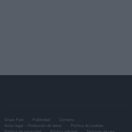
Grupo Faro
Publicidad
Contacto
Aviso legal – Protección de datos
Política de cookies
Política de privacidad
Política editorial
Términos de uso