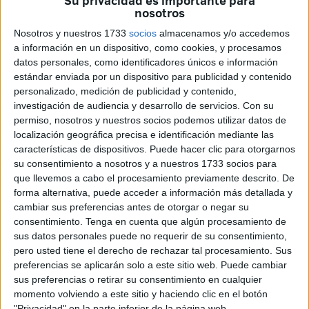
Su privacidad es importante para
a la pandemia, ya que la incidencia acumulada a 14 días
nosotros
se ha situado este sábado por debajo de 25 por cada
Nosotros y nuestros 1733
socios
almacenamos y/o accedemos
100.000 habitantes, en concreto en 24,94. Eso supone
a información en un dispositivo, como cookies, y procesamos
nueva normalidad.
datos personales, como identificadores únicos e información
estándar enviada por un dispositivo para publicidad y contenido
Esto ha ocurrido en una jornada en la que se han
personalizado, medición de publicidad y contenido,
notificado tres nuevos casos, misma cifra que hace 24
investigación de audiencia y desarrollo de servicios.
Con su
permiso, nosotros y nuestros socios podemos utilizar datos de
horas y que si bien no es un solo caso -o ninguno- como
localización geográfica precisa e identificación mediante las
se ha dado en otras jornadas, sí es una cifra muy baja que
características de dispositivos. Puede hacer clic para otorgarnos
permite tener controlada la pandemia.
su consentimiento a nosotros y a nuestros 1733 socios para
que llevemos a cabo el procesamiento previamente descrito. De
Los tres nuevos casos corresponden a mujeres y en
forma alternativa, puede acceder a información más detallada y
concreto a una persona menor de 15 años, otra que está
cambiar sus preferencias antes de otorgar o negar su
consentimiento.
Tenga en cuenta que algún procesamiento de
en el tramo de edad de entre 40 y 49 años y una tercera
sus datos personales puede no requerir de su consentimiento,
mujer que va entre 60 y 69 años.
pero usted tiene el derecho de rechazar tal procesamiento. Sus
preferencias se aplicarán solo a este sitio web. Puede cambiar
Por su parte, ha habido tres curados, lo que hace que los
sus preferencias o retirar su consentimiento en cualquier
casos activos se sitúen en este sábado en los 48.
momento volviendo a este sitio y haciendo clic en el botón
"Privacidad" en la parte inferior de la página web.