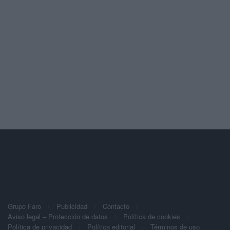
Grupo Faro
Publicidad
Contacto
Aviso legal – Protección de datos
Política de cookies
Política de privacidad
Política editorial
Términos de uso