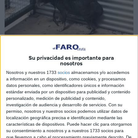
Su privacidad es importante para
nosotros
Imagen de archivo
Nosotros y nuestros 1733
socios
almacenamos y/o accedemos
a información en un dispositivo, como cookies, y procesamos
datos personales, como identificadores únicos e información
estándar enviada por un dispositivo para publicidad y contenido
La
consejera de Sanidad
y Servicios Sociales,
Nabila
personalizado, medición de publicidad y contenido,
Benzina
, ha hablado este jueves sobre el reciente
investigación de audiencia y desarrollo de servicios.
Con su
episodio de rabia
detectado en Ceuta, una situación
permiso, nosotros y nuestros socios podemos utilizar datos de
sobre la que ha indicado que, en principio, se trabaja con
localización geográfica precisa e identificación mediante las
características de dispositivos. Puede hacer clic para otorgarnos
la hipótesis de que pueda tratarse de
un caso importado
.
su consentimiento a nosotros y a nuestros 1733 socios para
que llevemos a cabo el procesamiento previamente descrito. De