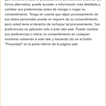
Benzina ha confirmado que el
Comité de Lucha
forma alternativa, puede acceder a información más detallada y
Antirrábica
se
reunirá este viernes
a las 9.00 horas en
cambiar sus preferencias antes de otorgar o negar su
Sanidad para analizar la situación y determinar las
consentimiento.
Tenga en cuenta que algún procesamiento de
medidas que deben adoptarse, después de que
una perra
sus datos personales puede no requerir de su consentimiento,
pero usted tiene el derecho de rechazar tal procesamiento. Sus
fuera eutanasiada
verificándose por el Instituto Carlos III
preferencias se aplicarán solo a este sitio web. Puede cambiar
que dio positivo en rabia.
sus preferencias o retirar su consentimiento en cualquier
momento volviendo a este sitio y haciendo clic en el botón
Asimismo, ha señalado que actualmente
hay dos casos
"Privacidad" en la parte inferior de la página web.
detectados y controlados
, y que ya se han administrado
las vacunas y aplicado los protocolos correspondientes.
Llamamiento a posibles contactos
con el animal
La consejera ha recordado que desde Salud Pública ya se
difundió un aviso para que cualquier persona que hubiera
podido tener contacto con
el animal positivo en rabia
acudiera a los servicios sanitarios y pudiera iniciar el