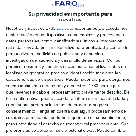
enfermedad.
Su privacidad es importante para
Ante esta confirmación, la Ciudad Autónoma procederá a
nosotros
declarar
el foco de rabia
y convocará, a la mayor
Nosotros y nuestros 1733
socios
almacenamos y/o accedemos
brevedad posible, al Comité de Lucha Antirrábica con el
a información en un dispositivo, como cookies, y procesamos
objetivo de establecer las medidas oportunas previstas en
datos personales, como identificadores únicos e información
el
Plan de Contingencia
para el control de la rabia en
estándar enviada por un dispositivo para publicidad y contenido
personalizado, medición de publicidad y contenido,
animales domésticos en España.
investigación de audiencia y desarrollo de servicios.
Con su
permiso, nosotros y nuestros socios podemos utilizar datos de
La Consejería recuerda que todos los animales
localización geográfica precisa e identificación mediante las
domésticos, tanto mascotas como rumiantes, que sean
características de dispositivos. Puede hacer clic para otorgarnos
localizados sueltos o sin estabular serán considerados en
su consentimiento a nosotros y a nuestros 1733 socios para
situación de abandono
, aplicándose en consecuencia
que llevemos a cabo el procesamiento previamente descrito. De
forma alternativa, puede acceder a información más detallada y
las medidas contempladas en el citado Plan de
cambiar sus preferencias antes de otorgar o negar su
Contingencia del Ministerio.
consentimiento.
Tenga en cuenta que algún procesamiento de
sus datos personales puede no requerir de su consentimiento,
Asimismo, se insiste en el cumplimiento del Reglamento
pero usted tiene el derecho de rechazar tal procesamiento. Sus
2/15, que establece la obligatoriedad de que
todos los
preferencias se aplicarán solo a este sitio web. Puede cambiar