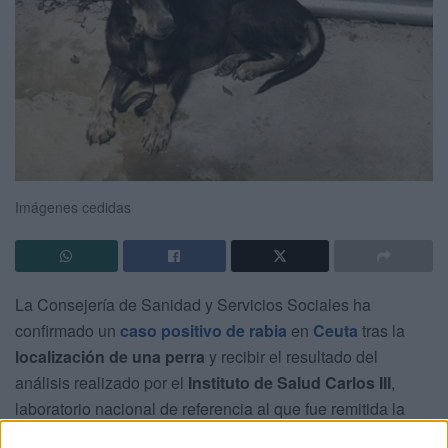
Imágenes cedidas
La Consejería de Sanidad y Servicios Sociales ha
confirmado un
caso positivo de rabia
en
Ceuta
tras la
localización de una perra
y recibir el resultado del
análisis realizado por el
Instituto de Salud Carlos III
,
laboratorio nacional de referencia al que fue remitida la
muestra del animal sospechoso de estar afectado por esta