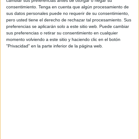
cambiar sus preferencias antes de otorgar o negar su
presentar reclamaciones en caso de desacuerdo con la
consentimiento.
Tenga en cuenta que algún procesamiento de
sus datos personales puede no requerir de su consentimiento,
valoración médica.
pero usted tiene el derecho de rechazar tal procesamiento. Sus
preferencias se aplicarán solo a este sitio web. Puede cambiar
Algunos de los aspirantes declarados no aptos
sus preferencias o retirar su consentimiento en cualquier
presentaron dichas reclamaciones, que el tribunal debía
momento volviendo a este sitio y haciendo clic en el botón
resolver en un breve plazo de tiempo. Sin embargo, han
"Privacidad" en la parte inferior de la página web.
pasado ya casi seis meses y todavía no se ha convocado
la segunda prueba.
Esta situación ha convertido el proceso de selección en un
auténtico calvario para los aspirantes aptos, que se
encuentran en una incertidumbre total. Siguen entrenando
diariamente para las pruebas físicas sin saber cuándo se
celebrarán, con el consiguiente riesgo de lesiones y
desgaste físico.
A ello se suma la poca claridad sobre el examen teórico,
del que tampoco se conoce fecha. Resulta incomprensible