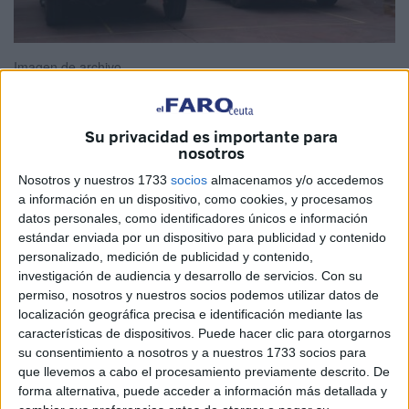
Imagen de archivo
Su privacidad es importante para
nosotros
El pasado 18 de junio se publicaron en los medios de
comunicación los resultados de las pruebas médicas
Nosotros y nuestros 1733
socios
almacenamos y/o accedemos
a información en un dispositivo, como cookies, y procesamos
correspondientes a las once plazas de bomberos. Dichas
datos personales, como identificadores únicos e información
plazas salieron publicadas en la Oferta Pública de Empleo
estándar enviada por un dispositivo para publicidad y contenido
del Ayuntamiento hace unos dos años. La relación de
personalizado, medición de publicidad y contenido,
admitidos a las pruebas se publicó en el BOCCE en junio
investigación de audiencia y desarrollo de servicios.
Con su
del 2024.
permiso, nosotros y nuestros socios podemos utilizar datos de
localización geográfica precisa e identificación mediante las
De los 55 aspirantes que se presentaron, 27 fueron
características de dispositivos. Puede hacer clic para otorgarnos
su consentimiento a nosotros y a nuestros 1733 socios para
declarados aptos, 9 no aptos y 19 no acudieron al
que llevemos a cabo el procesamiento previamente descrito. De
reconocimiento médico. A partir del día siguiente a la
forma alternativa, puede acceder a información más detallada y
publicación, se abrió un plazo de cinco días naturales para