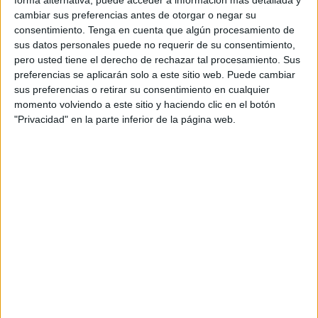
accesibles
sin coste para los ciudadanos
, poniendo fin a
cambiar sus preferencias antes de otorgar o negar su
un sistema que durante años obligaba a los usuarios a
consentimiento.
Tenga en cuenta que algún procesamiento de
pagar por el
alquiler de sombrillas y sillas
en distintas
sus datos personales puede no requerir de su consentimiento,
zonas del litoral.
pero usted tiene el derecho de rechazar tal procesamiento. Sus
preferencias se aplicarán solo a este sitio web. Puede cambiar
La medida supone un cambio importante en la gestión de
sus preferencias o retirar su consentimiento en cualquier
las playas de la ciudad marroquí, especialmente en
momento volviendo a este sitio y haciendo clic en el botón
"Privacidad" en la parte inferior de la página web.
aquellos espacios donde la ocupación de amplias
superficies por parte de
explotaciones comerciales
había generado críticas
entre numerosos usuarios.
Con esta decisión, los bañistas podrán
acceder
libremente a las playas
y utilizar el espacio
sin tener que
asumir pagos
vinculados al uso de mobiliario instalado
en la arena como son sombrillas y sillas.
El wali de la región Casablanca-Settat ha oficializado
además el fin de las licitaciones relacionadas con la
explotación comercial del litoral
.
De esta manera,