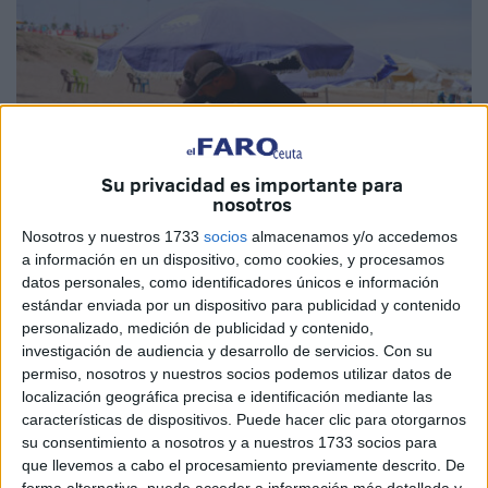
Su privacidad es importante para
nosotros
Nosotros y nuestros 1733
socios
almacenamos y/o accedemos
a información en un dispositivo, como cookies, y procesamos
datos personales, como identificadores únicos e información
estándar enviada por un dispositivo para publicidad y contenido
Foto: Le360
personalizado, medición de publicidad y contenido,
investigación de audiencia y desarrollo de servicios.
Con su
permiso, nosotros y nuestros socios podemos utilizar datos de
localización geográfica precisa e identificación mediante las
características de dispositivos. Puede hacer clic para otorgarnos
A partir de esta temporada de verano, las
playas de
su consentimiento a nosotros y a nuestros 1733 socios para
Casablanca
, en Marruecos, pasarán a ser completamente
que llevemos a cabo el procesamiento previamente descrito. De
forma alternativa, puede acceder a información más detallada y