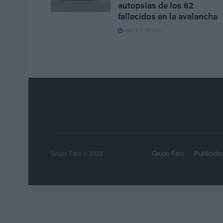
autopsias de los 82
fallecidos en la avalancha
HACE 1 HORA
Grupo Faro
Publicida
Grupo Faro © 2023