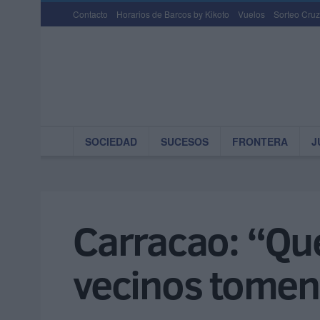
Contacto
Horarios de Barcos by Kikoto
Vuelos
Sorteo Cruz
SOCIEDAD
SUCESOS
FRONTERA
J
Carracao: “Que
vecinos tomen 