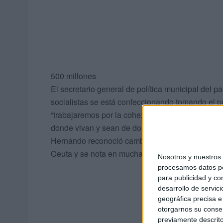
500 millones
El secretario general de política municipal del 
socialistas se está confeccionando tomando el p
“trabajaremos por la cohexión social y por que 
donde vivan y sean de donde sean”. Hace ya un a
Hernando reconoció cambios: “En la legislatura 
Ceuta y se nota en muchas infraestructuras”.
Nosotros y nuestro
procesamos datos per
para publicidad y co
desarrollo de servici
geográfica precisa e 
otorgarnos su conse
previamente descrito