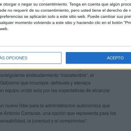
e otorgar o negar su consentimiento.
Tenga en cuenta que algún proc
a”
de no requerir de su consentimiento, pero usted tiene el derecho de r
referencias se aplicarán solo a este sitio web. Puede cambiar sus pref
alquier momento volviendo a este sitio y haciendo clic en el botón "Pri
 web.
ÁS OPCIONES
ACEPTO
ue “los síntomas de agotamiento del PP son evidentes
autocomplacencia”. A ese síntoma le siguen otros tantos
consiguiente endeudamiento “insostenible”, el
n Gobierno que incumple, defrauda y atenaza
un equipo unido solo por las expectativas de alcanzar
 un nuevo líder para la administracion autonómica que
e Antonio Carracao, una opción que representa para los
sponsabilidad, la juventud y el compromiso”.