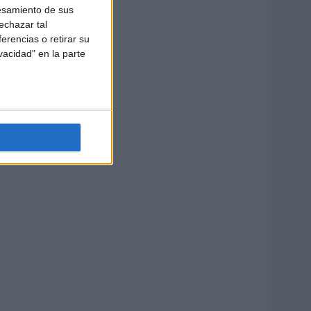
esamiento de sus
echazar tal
erencias o retirar su
vacidad" en la parte