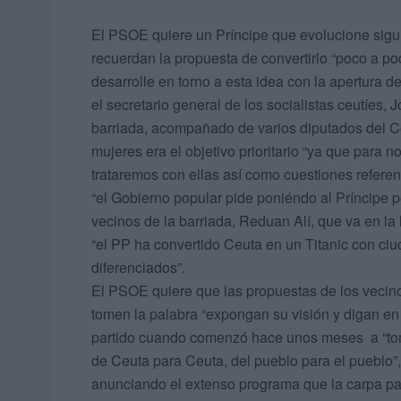
El PSOE quiere un Príncipe que evolucione sigu
recuerdan la propuesta de convertirlo “poco a po
desarrolle en torno a esta idea con la apertura de
el secretario general de los socialistas ceutíes, 
barriada, acompañado de varios diputados del C
mujeres era el objetivo prioritario “ya que para
trataremos con ellas así como cuestiones referen
“el Gobierno popular pide poniéndo al Príncipe po
vecinos de la barriada, Reduan Alí, que va en la 
“el PP ha convertido Ceuta en un Titanic con ci
diferenciados”.
El PSOE quiere que las propuestas de los vecino
tomen la palabra “expongan su visión y digan en q
partido cuando comenzó hace unos meses a “tom
de Ceuta para Ceuta, del pueblo para el pueblo”
anunciando el extenso programa que la carpa par