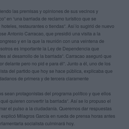
iendo las premisas y opiniones de sus vecinos y
co” en “una barriada de reclamo turístico que se
 hoteles, restaurantes o tiendas”. Así lo sugirió de nuevo
Jose Antonio Carracao, que presidió una visita a la
ongreso y en la que la reunión con una veintena de
 nosotros es importante la Ley de Dependencia que
tes al desarrollo de la barriada”. Carracao aseguró que
r delante pero no pid e para él”. Junto a él, uno de los
lista del partido que hoy se hace pública, explicaba que
udadanos de primera y de tercera claramente
s sean protagonistas del programa político y que ellos
ué quieren convertir la barriada”. Así se lo propuso el
ar el pulso a la ciudadanía. Queremos dar respuestas
, explicó Milagros García en rueda de prensa horas antes
lamentaria socialista culminará hoy.