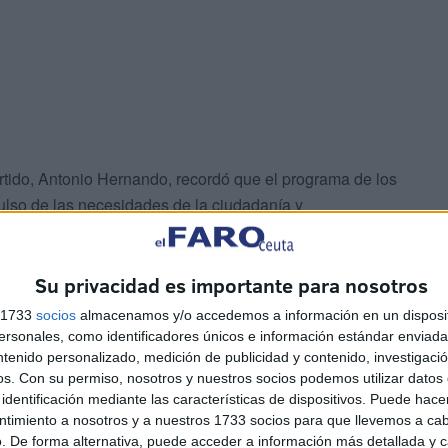
partido, Antonio Hernando, recordó que el programa de los
ulso de las necesidades de la ciudadanía y
todas las personas tengan los mismos derechos vivan
ño que la carpa socialista visitó la ciudad autónoma y
Su privacidad es importante para nosotros
se superarán los 500 millones de euros en inversión en
s 1733
socios
almacenamos y/o accedemos a información en un disposit
sonales, como identificadores únicos e información estándar enviada 
ntenido personalizado, medición de publicidad y contenido, investigaci
os.
Con su permiso, nosotros y nuestros socios podemos utilizar datos 
identificación mediante las características de dispositivos. Puede hacer
ntimiento a nosotros y a nuestros 1733 socios para que llevemos a ca
. De forma alternativa, puede acceder a información más detallada y 