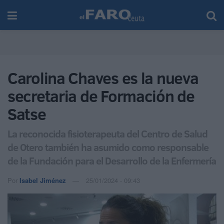
Carolina Chaves es la nueva
secretaria de Formación de
Satse
La reconocida fisioterapeuta del Centro de Salud
de Otero también ha asumido como responsable
de la Fundación para el Desarrollo de la Enfermería
Por
Isabel Jiménez
25/01/2024 - 09:43