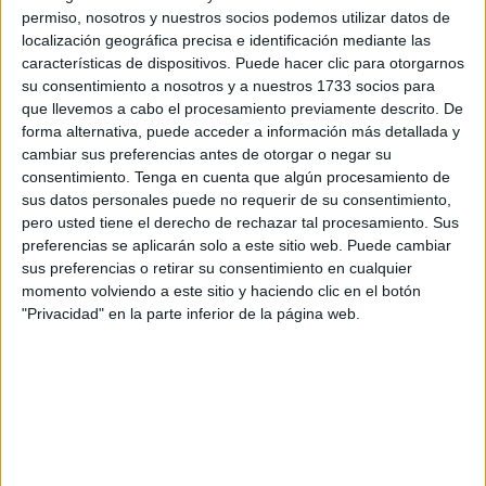
permiso, nosotros y nuestros socios podemos utilizar datos de
Fisioterapia, destacando que Chaves, una
reconocida
localización geográfica precisa e identificación mediante las
fisioterapeuta
del Centro de Salud de Otero, “ha sido
características de dispositivos. Puede hacer clic para otorgarnos
seleccionada para asumir el rol clave en el impulso de la
su consentimiento a nosotros y a nuestros 1733 socios para
formación y desarrollo profesional en el ámbito de la
que llevemos a cabo el procesamiento previamente descrito. De
forma alternativa, puede acceder a información más detallada y
enfermería y fisioterapia en Ceuta”.
cambiar sus preferencias antes de otorgar o negar su
consentimiento.
Tenga en cuenta que algún procesamiento de
Satse ha dejado clara la confianza que tiene “en la
sus datos personales puede no requerir de su consentimiento,
capacidad de Carolina Chaves para liderar la
Secretaría
pero usted tiene el derecho de rechazar tal procesamiento. Sus
de Formación
”, así como “asumir la responsabilidad de
preferencias se aplicarán solo a este sitio web. Puede cambiar
Fuden”, al tiempo de destacar “su trayectoria profesional y
sus preferencias o retirar su consentimiento en cualquier
su compromiso con el avance de la enfermería y la
momento volviendo a este sitio y haciendo clic en el botón
"Privacidad" en la parte inferior de la página web.
fisioterapia en la ciudad”.
Al conocer la noticia, Carolina Chaves ha expresado su
agradecimiento por la designación. Asimismo, se ha
comprometido “a trabajar incansablemente para fortalecer
la formación continua y el desarrollo de la profesión en
Ceuta”.