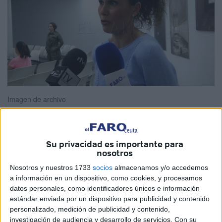
Imagen de archivo
Su privacidad es importante para
Carolina Chaves
es la nueva secretaria de Formación de
nosotros
Satse Ceuta
y también ha asumido como responsable de
Nosotros y nuestros 1733
socios
almacenamos y/o accedemos
la Fundación para el Desarrollo
de la Enfermería
(Fuden)
a información en un dispositivo, como cookies, y procesamos
en la ciudad autónoma.
datos personales, como identificadores únicos e información
estándar enviada por un dispositivo para publicidad y contenido
La información sobre este nombramiento la ha dado a
personalizado, medición de publicidad y contenido,
conocer este jueves
el Sindicato de Enfermería
y
investigación de audiencia y desarrollo de servicios.
Con su