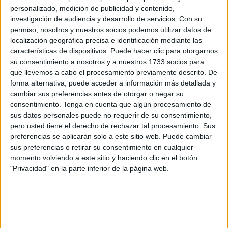
personalizado, medición de publicidad y contenido,
publicadas este viernes en el Boletín Oficial de la Ciudad
investigación de audiencia y desarrollo de servicios.
Con su
de Ceuta
(BOCCE)
.
permiso, nosotros y nuestros socios podemos utilizar datos de
localización geográfica precisa e identificación mediante las
Para la celebración del concurso de adultos, históricos y
características de dispositivos. Puede hacer clic para otorgarnos
carrozas durante la
cabalgata del Carnaval
2025, que
su consentimiento a nosotros y a nuestros 1733 socios para
tendrá lugar el día 8 de marzo de 2025, se ha previsto un
que llevemos a cabo el procesamiento previamente descrito. De
forma alternativa, puede acceder a información más detallada y
presupuesto para los premios de las diferentes categorías
cambiar sus preferencias antes de otorgar o negar su
de los concursos de 16.675,00 euros.
consentimiento.
Tenga en cuenta que algún procesamiento de
sus datos personales puede no requerir de su consentimiento,
En el caso del concurso de carrozas (adultos) este tendrá
pero usted tiene el derecho de rechazar tal procesamiento. Sus
una sola categoría y podrá participar todo aquel que lo
preferencias se aplicarán solo a este sitio web. Puede cambiar
desee y se inscriba previamente, con la aclaratoria de que
sus preferencias o retirar su consentimiento en cualquier
momento volviendo a este sitio y haciendo clic en el botón
cada grupo podrá participar únicamente con una carroza y
"Privacidad" en la parte inferior de la página web.
que todos los participantes en el concurso deberán hacer
el recorrido completo.
Todos los concursantes podrán presentar su inscripción
hasta el 14 de febrero de 2025, a las 13:00 horas.