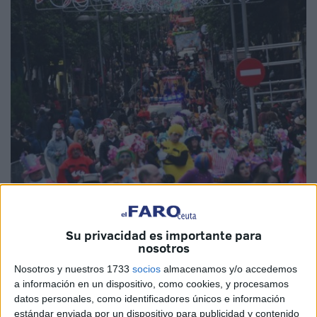
Imagen de archivo
Su privacidad es importante para
nosotros
Nosotros y nuestros 1733
socios
almacenamos y/o accedemos
Los certámenes
de adultos, históricos y bateas que se
a información en un dispositivo, como cookies, y procesamos
llevan a cabo durante la
cabalgata de Carnaval
también
datos personales, como identificadores únicos e información
han recibido el visto bueno y sus bases han sido
estándar enviada por un dispositivo para publicidad y contenido