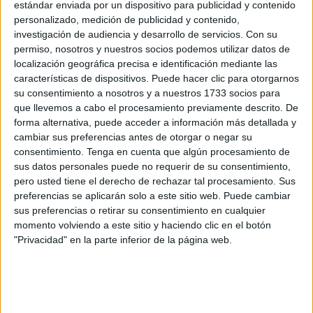
lo largo de la vida e introducir mecanismos de refuerzo en
estándar enviada por un dispositivo para publicidad y contenido
primaria y secundaria.
personalizado, medición de publicidad y contenido,
investigación de audiencia y desarrollo de servicios.
Con su
Asimismo, dados los pobres resultados de los alumnos de
permiso, nosotros y nuestros socios podemos utilizar datos de
Ceuta y Melilla en varias pruebas, el abandono escolar
localización geográfica precisa e identificación mediante las
temprano, el elevado fracaso escolar motivado en parte
características de dispositivos. Puede hacer clic para otorgarnos
por las carencias educativas de Ceuta y Melilla (altísima
su consentimiento a nosotros y a nuestros 1733 socios para
que llevemos a cabo el procesamiento previamente descrito. De
ratio en todos los niveles educativos, falta de centros
forma alternativa, puede acceder a información más detallada y
escolares; …), el CEE recomienda al MECD que elabore,
cambiar sus preferencias antes de otorgar o negar su
en el marco de los objetivos para el 2020, un Plan integral
consentimiento.
Tenga en cuenta que algún procesamiento de
de actuaciones en Ceuta y en Melilla, para equiparar sus
sus datos personales puede no requerir de su consentimiento,
pero usted tiene el derecho de rechazar tal procesamiento. Sus
recursos educativos y sus resultados escolares a la media
preferencias se aplicarán solo a este sitio web. Puede cambiar
estatal y europea. Este Plan debería prever, entre otras,
sus preferencias o retirar su consentimiento en cualquier
medidas de choque para garantizar que ningún alumno
momento volviendo a este sitio y haciendo clic en el botón
salga de segundo de Educación Primaria sin el
"Privacidad" en la parte inferior de la página web.
conocimiento de la lectura y escritura”.
Además, dada la preocupante ratio de alumnado por
profesor y la ratio alumnado por unidad en Ceuta y Melilla
en los distintos niveles de enseñanza, la evolución