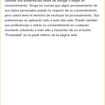
cambiar sus preferencias antes de otorgar o negar su
y de su mujer, S.B.
consentimiento.
Tenga en cuenta que algún procesamiento de
sus datos personales puede no requerir de su consentimiento,
Tres meses después de aquello, la magistrada titular del
pero usted tiene el derecho de rechazar tal procesamiento. Sus
preferencias se aplicarán solo a este sitio web. Puede cambiar
Juzgado de lo Penal número 1
ha condenado solo al
sus preferencias o retirar su consentimiento en cualquier
varón
, que ha asumido toda la culpa en un delito contra la
momento volviendo a este sitio y haciendo clic en el botón
salud pública,
aceptando una pena de 3 años y medio
"Privacidad" en la parte inferior de la página web.
de cárcel
.
La
fémina quedó absuelta
, al considerarse que no era
conocedora de ese pretendido pase de drogas.
Analizado el hachís por parte del Área de Sanidad
dependiente de la Delegación del Gobierno, se pudo
concluir que contaba con un
THC del 41,48%
y fue
valorada en
61.814 euros
.
Cómo fue la intervención