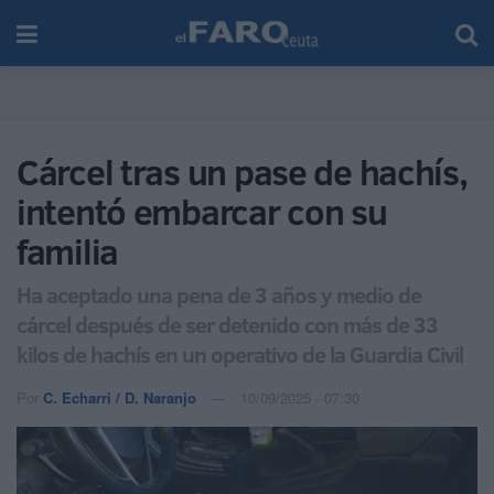
Cárcel tras un pase de hachís,
intentó embarcar con su
familia
Ha aceptado una pena de 3 años y medio de
cárcel después de ser detenido con más de 33
kilos de hachís en un operativo de la Guardia Civil
Por
C. Echarri / D. Naranjo
10/09/2025 - 07:30