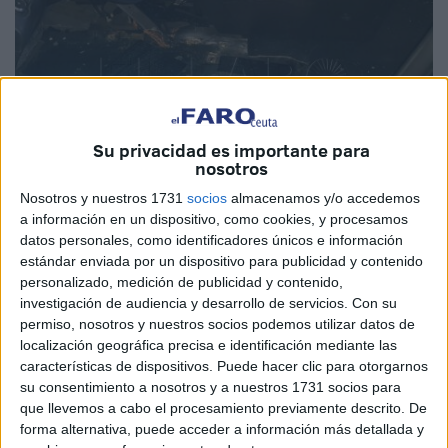
Su privacidad es importante para
nosotros
Nosotros y nuestros 1731
socios
almacenamos y/o accedemos
a información en un dispositivo, como cookies, y procesamos
datos personales, como identificadores únicos e información
Imagen de archivo
estándar enviada por un dispositivo para publicidad y contenido
personalizado, medición de publicidad y contenido,
investigación de audiencia y desarrollo de servicios.
Con su
permiso, nosotros y nuestros socios podemos utilizar datos de
Iba
acompañado de sus 3 hijos
a bordo de un vehículo
localización geográfica precisa e identificación mediante las
Mercedes
en cuyo salpicadero tenía escondido
algo más
características de dispositivos. Puede hacer clic para otorgarnos
su consentimiento a nosotros y a nuestros 1731 socios para
de 33 kilos de hachís
. La
Guardia Civil
destinada en el
que llevemos a cabo el procesamiento previamente descrito. De
puerto de Ceuta
evitó que embarcara
hacia Algeciras,
forma alternativa, puede acceder a información más detallada y
procediendo a la
detención del conductor, llamado K.B.,