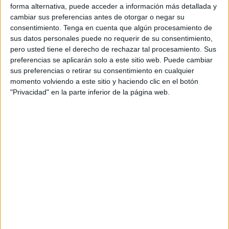
forma alternativa, puede acceder a información más detallada y
euros.
cambiar sus preferencias antes de otorgar o negar su
consentimiento.
Tenga en cuenta que algún procesamiento de
Concretamente, la Consejería de
Medio Ambiente
y
sus datos personales puede no requerir de su consentimiento,
Servicios Urbanos se ha visto en la necesidad de llevar a
pero usted tiene el derecho de rechazar tal procesamiento. Sus
cabo este contrato,
una vez comprobado el estado de
preferencias se aplicarán solo a este sitio web. Puede cambiar
las luminarias existentes
. Estas se colocaron en 2014, y
sus preferencias o retirar su consentimiento en cualquier
momento volviendo a este sitio y haciendo clic en el botón
según el proyecto se encuentran “prácticamente
"Privacidad" en la parte inferior de la página web.
inservibles”. “Además aún tratándose de lámparas tipo led,
por haberse visto afectadas por el ambiente marino al que
le somete la zona hace imposible su recuperación”,
prosigue el proyecto redactado por el Servicio de Industria
y Energía.
El fin de la contratación es mejorar la eficiencia energética
mediante la transformación de las instalaciones del
alumbrado exterior, fundamentalmente, con la renovación
de luminarias adoptando la tecnología LED (Light Emitting
Diode) y la implantación de telegestión punto a punto a