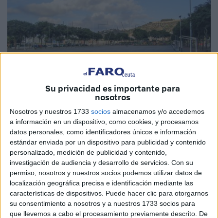
Su privacidad es importante para
nosotros
Imagen de archivo
Nosotros y nuestros 1733
socios
almacenamos y/o accedemos
a información en un dispositivo, como cookies, y procesamos
datos personales, como identificadores únicos e información
estándar enviada por un dispositivo para publicidad y contenido
personalizado, medición de publicidad y contenido,
Electricidad Capa
se encargará del suministro y
investigación de audiencia y desarrollo de servicios.
Con su
colocación de luminarias para su instalación en la
permiso, nosotros y nuestros socios podemos utilizar datos de
explanada del
parque Juan Carlos I
, en Ceuta.
localización geográfica precisa e identificación mediante las
características de dispositivos. Puede hacer clic para otorgarnos
Hasta 7 empresas optaron para realizar estos trabajos,
su consentimiento a nosotros y a nuestros 1733 socios para
pero finalmente será Capa con un presupuesto de 32.056
que llevemos a cabo el procesamiento previamente descrito. De