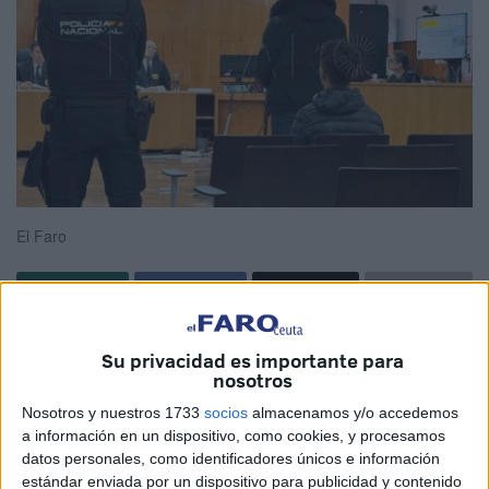
El Faro
El tribunal de la
Sección VI de la Audiencia Provincial
Su privacidad es importante para
de Cádiz en Ceuta
ha condenado al apodado
‘Canty’
por
nosotros
tentativa de homicidio
y
tenencia ilícita de armas
,
Nosotros y nuestros 1733
socios
almacenamos y/o accedemos
después de que disparara a un
vehículo de la Policía
a información en un dispositivo, como cookies, y procesamos
Nacional
en la barriada del
Príncipe
.
datos personales, como identificadores únicos e información
estándar enviada por un dispositivo para publicidad y contenido