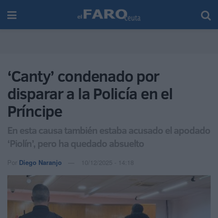
‘Canty’ condenado por
disparar a la Policía en el
Príncipe
En esta causa también estaba acusado el apodado
‘Piolín’, pero ha quedado absuelto
Por
Diego Naranjo
10/12/2025 - 14:18