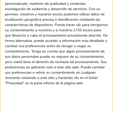
En la causa también estaba inicialmente acusado
‘Piolín’
,
personalizado, medición de publicidad y contenido,
pero ha quedado
absuelto
.
investigación de audiencia y desarrollo de servicios.
Con su
permiso, nosotros y nuestros socios podemos utilizar datos de
Este miércoles ha declarado uno de los
policías
localización geográfica precisa e identificación mediante las
características de dispositivos. Puede hacer clic para otorgarnos
nacionales
que se vieron implicados en la
emboscada
.
su consentimiento a nosotros y a nuestros 1733 socios para
Ha narrado que fueron al barrio para atender una llamada,
que llevemos a cabo el procesamiento previamente descrito. De
pero “al pasar al lado del
zoco
, Morad”, en alusión a
forma alternativa, puede acceder a información más detallada y
‘Canty’, “
sacó un arma de fuego
y
disparó
contra
cambiar sus preferencias antes de otorgar o negar su
consentimiento.
Tenga en cuenta que algún procesamiento de
nosotros”.
sus datos personales puede no requerir de su consentimiento,
pero usted tiene el derecho de rechazar tal procesamiento. Sus
preferencias se aplicarán solo a este sitio web. Puede cambiar
sus preferencias o retirar su consentimiento en cualquier
momento volviendo a este sitio y haciendo clic en el botón
"Privacidad" en la parte inferior de la página web.