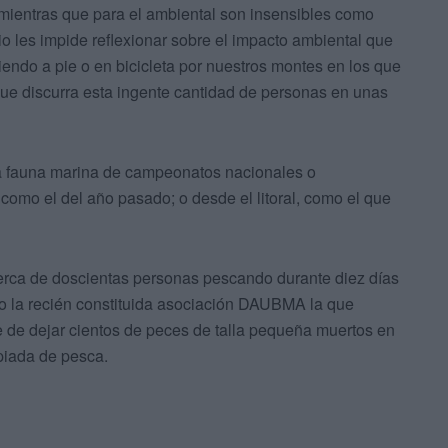
mientras que para el ambiental son insensibles como
rio les impide reflexionar sobre el impacto ambiental que
endo a pie o en bicicleta por nuestros montes en los que
ue discurra esta ingente cantidad de personas en unas
la fauna marina de campeonatos nacionales o
omo el del año pasado; o desde el litoral, como el que
cerca de doscientas personas pescando durante diez días
o la recién constituida asociación DAUBMA la que
e de dejar cientos de peces de talla pequeña muertos en
mpiada de pesca.