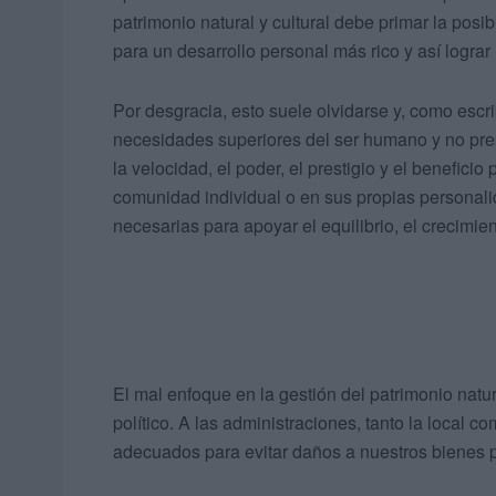
patrimonio natural y cultural debe primar la posi
para un desarrollo personal más rico y así lograr 
Por desgracia, esto suele olvidarse y, como esc
necesidades superiores del ser humano y no prest
la velocidad, el poder, el prestigio y el beneficio
comunidad individual o en sus propias personali
necesarias para apoyar el equilibrio, el crecimie
El mal enfoque en la gestión del patrimonio natur
político. A las administraciones, tanto la local co
adecuados para evitar daños a nuestros bienes p