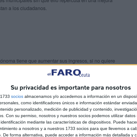
es municipales sin que ello repercuta en una mejora
stan a los ciudadanos.
tónoma tiene que aumentar sus ingresos, si no quiere
ación local. Por eso anda loca buscando nuevos
apuesta es el negocio del juego on-line, la economía
ectores parece que van cogiendo vuelo, no sucede lo mismo
Su privacidad es importante para nosotros
s 1733
socios
almacenamos y/o accedemos a información en un disposit
sonales, como identificadores únicos e información estándar enviada 
 Si uno consulta la hemeroteca de “El Faro” encontrará
ntenido personalizado, medición de publicidad y contenido, investigaci
os.
Con su permiso, nosotros y nuestros socios podemos utilizar datos 
 de turismo y comentando todo tipo de propuestas. Si
identificación mediante las características de dispositivos. Puede hacer
tificación de la amplia variedad de recursos turísticos
ntimiento a nosotros y a nuestros 1733 socios para que llevemos a ca
paisajes, fondos marinos, yacimientos arqueológicos,
. De forma alternativa, puede acceder a información más detallada y 