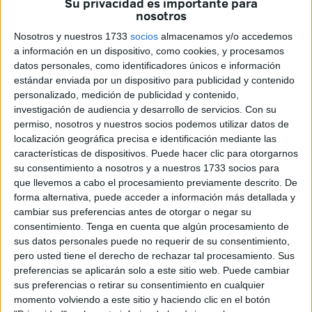
Su privacidad es importante para
nosotros
La importancia de igualar a la
Nosotros y nuestros 1733
socios
almacenamos y/o accedemos
a información en un dispositivo, como cookies, y procesamos
cuadrilla
datos personales, como identificadores únicos e información
estándar enviada por un dispositivo para publicidad y contenido
Lejos de ser un simple trámite previo a la salida, la
igualá
personalizado, medición de publicidad y contenido,
es una de las partes más importantes del proceso. Así lo
investigación de audiencia y desarrollo de servicios.
Con su
permiso, nosotros y nuestros socios podemos utilizar datos de
explica Juan Francisco Bautista, encargado de dirigir este
localización geográfica precisa e identificación mediante las
trabajo pues “
la igualá tiene que ser perfecta
, porque
características de dispositivos. Puede hacer clic para otorgarnos
estamos hablando ya de cargar sobre las cervicales y la
su consentimiento a nosotros y a nuestros 1733 socios para
espalda”.
que llevemos a cabo el procesamiento previamente descrito. De
forma alternativa, puede acceder a información más detallada y
cambiar sus preferencias antes de otorgar o negar su
consentimiento.
Tenga en cuenta que algún procesamiento de
sus datos personales puede no requerir de su consentimiento,
pero usted tiene el derecho de rechazar tal procesamiento. Sus
preferencias se aplicarán solo a este sitio web. Puede cambiar
sus preferencias o retirar su consentimiento en cualquier
momento volviendo a este sitio y haciendo clic en el botón