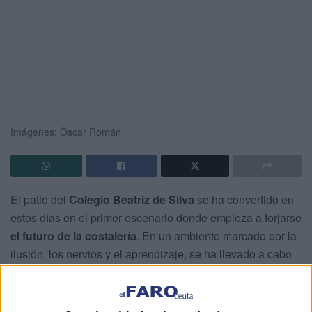
Imágenes: Óscar Román
El patio del
Colegio Beatriz de Silva
se ha convertido en
estos días en el primer escenario donde empieza a forjarse
el futuro de la costalería
. En un ambiente marcado por la
ilusión, los nervios y el aprendizaje, se ha llevado a cabo
la
igualá
de esta pequeña gran cuadrilla
que
sacará en
procesión la Cruz de Mayo
, en un centro educativo
hermanado con la
Sacramental de la Flagelación
.