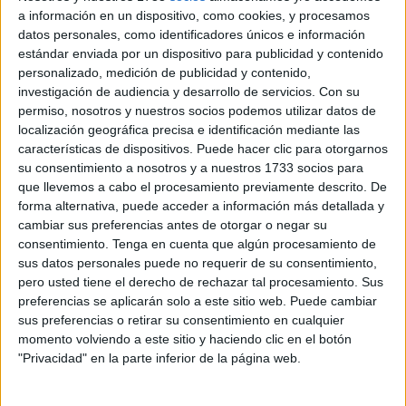
reafirmar su presente y proyectar su futuro dentro del
a información en un dispositivo, como cookies, y procesamos
panorama cofrade de Ceuta
.
datos personales, como identificadores únicos e información
estándar enviada por un dispositivo para publicidad y contenido
Uno de los cambios más significativos para esta salida
personalizado, medición de publicidad y contenido,
investigación de audiencia y desarrollo de servicios.
Con su
será el
adelanto en 45 minutos
, una decisión adoptada
permiso, nosotros y nuestros socios podemos utilizar datos de
por motivos logísticos, principalmente relacionados con la
localización geográfica precisa e identificación mediante las
disponibilidad de la banda de música
tras la procesión.
características de dispositivos. Puede hacer clic para otorgarnos
De este modo, la Hermandad partirá a las
18:15 horas
,
su consentimiento a nosotros y a nuestros 1733 socios para
que llevemos a cabo el procesamiento previamente descrito. De
modificando su horario habitual.
forma alternativa, puede acceder a información más detallada y
cambiar sus preferencias antes de otorgar o negar su
Este ajuste tendrá su reflejo directo en la
carrera oficial
,
consentimiento.
Tenga en cuenta que algún procesamiento de
donde se producirá una modificación en el orden
sus datos personales puede no requerir de su consentimiento,
tradicional de paso: será la
Flagelación
la que acceda
pero usted tiene el derecho de rechazar tal procesamiento. Sus
antes que
la Amargura
, invirtiendo así la dinámica
preferencias se aplicarán solo a este sitio web. Puede cambiar
sus preferencias o retirar su consentimiento en cualquier
habitual de años anteriores.
momento volviendo a este sitio y haciendo clic en el botón
"Privacidad" en la parte inferior de la página web.
Acompañamiento musical y