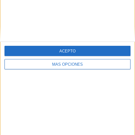
propio con la Virgen
.
Itinerario y horarios de la procesión
ACEPTO
MÁS OPCIONES
Con todo preparado, la Flagelación tiene una nueva
oportunidad para que la
ciudad se reencuentre con sus
titulares
.
La salida tendrá lugar a las
18:15 horas
desde el Oratorio
de la Cofradía en Teniente Pacheco, continuando por