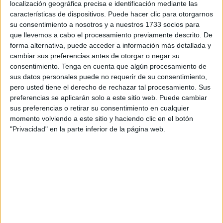
localización geográfica precisa e identificación mediante las
Uno de los sistemas con los que se instruyen los artilleros
características de dispositivos. Puede hacer clic para otorgarnos
es el
cañón antiaéreo 35/90 GDF-007
, de fabricación
su consentimiento a nosotros y a nuestros 1733 socios para
suiza. Se trata de un montaje bitubo con
calibre de 35
que llevemos a cabo el procesamiento previamente descrito. De
milímetros
y una
velocidad de disparo de 1.175 metros
forma alternativa, puede acceder a información más detallada y
cambiar sus preferencias antes de otorgar o negar su
por segundo
, lo que le otorga una gran eficacia frente a
consentimiento.
Tenga en cuenta que algún procesamiento de
amenazas aéreas a baja y muy baja altitud.
sus datos personales puede no requerir de su consentimiento,
pero usted tiene el derecho de rechazar tal procesamiento. Sus
Cada tubo tiene una cadencia de fuego estimada de
550
preferencias se aplicarán solo a este sitio web. Puede cambiar
disparos por minuto
, y el alcance máximo efectivo se
sus preferencias o retirar su consentimiento en cualquier
sitúa en
4.000 metros
, aunque en horizontal puede llegar
momento volviendo a este sitio y haciendo clic en el botón
"Privacidad" en la parte inferior de la página web.
a los 11.200 metros. Pesa alrededor de
8.000 kilos
cargado con munición
, mide
7,8 metros de longitud
y
necesita cuatro sirvientes para su manejo.
El sistema de dirección de tiro Skydor le proporciona
gran
precisión
, mientras que su capacidad para
disparar
munición AHEAD
le confiere una ventaja adicional
frente
a aeronaves o drones
. Este cañón antiaéreo ha sido