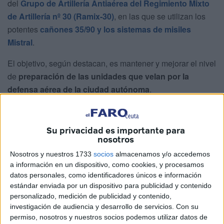
del
Grupo de Artillería Antiaérea del Regimiento Mixto
de Artillería nº 30 (Ramix-30)
, en las que se utilizan los
potentes
cañones 35/90 y los sistemas de misiles
Mistral
.
El objetivo, según destacan, es mantener y mejorar el nivel
de
preparación de las unidades que velan por la
defensa aérea de la ciudad autónoma
.
El post, acompañado por enlaces a fichas técnicas del
Ejército de Tierra, ha tenido gran repercusión, ya que
Su privacidad es importante para
recuerda el papel estratégico de Ceuta en la
defensa del
nosotros
territorio español y en el control del Estrecho de
Nosotros y nuestros 1733
socios
almacenamos y/o accedemos
Gibraltar
, un enclave de enorme importancia geopolítica.
a información en un dispositivo, como cookies, y procesamos
datos personales, como identificadores únicos e información
El cañón antiaéreo 35/90: potencia
estándar enviada por un dispositivo para publicidad y contenido
personalizado, medición de publicidad y contenido,
y precisión suiza
investigación de audiencia y desarrollo de servicios.
Con su
permiso, nosotros y nuestros socios podemos utilizar datos de