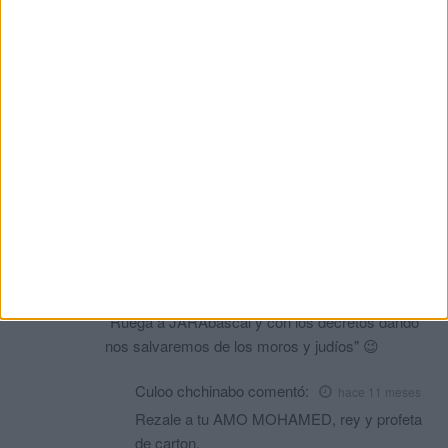
marruecos y ser más racista que nadie,yo te quitaba el
DNI y te mandaba al país que tarto defiendes.
Kebdana
comentó:
hace 11 meses
Cuando aprendas a expresarte como Dios
manda, posiblemente obtengas el privilegio de
rogar al comendador, al caudillo, al príncipe de los
creyentes, el amado JARAbascal para que dicte
mi expulsión y retirada del DNI.
De momento, tengo residencia para dos años
más hasta obtener la permanente, siempre que no
salga victorioso el.salvador de la Cristiandad.
Como dijo San Smith en su homilía del domingo:
"Ruega a JARAbascal y con los decretos dando
nos salvaremos de los moros y judíos" 😉
Culoo chchinabo
comentó:
hace 11 meses
Rezale a tu AMO MOHAMED, rey y profeta
de carton.