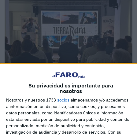
Su privacidad es importante para
nosotros
Imagen de archivo
Nosotros y nuestros 1733
socios
almacenamos y/o accedemos
a información en un dispositivo, como cookies, y procesamos
datos personales, como identificadores únicos e información
estándar enviada por un dispositivo para publicidad y contenido
La
campaña turística de Ceuta, 'Ceuta. Menos de lo
personalizado, medición de publicidad y contenido,
mismo'
, ha sido seleccionada como
finalista
en los
investigación de audiencia y desarrollo de servicios.
Con su