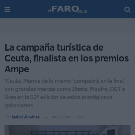
La campaña turística de
Ceuta, finalista en los premios
Ampe
'Ceuta. Menos de lo mismo' competirá en la final
con grandes marcas como Iberia, Mapfre, DGT e
Ikea en la 52ª edición de estos prestigiosos
galardones
Por
Isabel Jiménez
30/10/2025 - 15:20