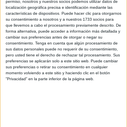
prestigiosos
premios publicitarios Ampe
, en la categoría
permiso, nosotros y nuestros socios podemos utilizar datos de
localización geográfica precisa e identificación mediante las
de
cine
.
características de dispositivos. Puede hacer clic para otorgarnos
su consentimiento a nosotros y a nuestros 1733 socios para
Estos galardones, tal y como ha indicado la Ciudad en
que llevemos a cabo el procesamiento previamente descrito. De
nota de prensa, reconocen la
excelencia en la
forma alternativa, puede acceder a información más detallada y
creatividad publicitaria
, valorando especialmente la
cambiar sus preferencias antes de otorgar o negar su
capacidad de las campañas para
adaptarse al medio
en
consentimiento.
Tenga en cuenta que algún procesamiento de
sus datos personales puede no requerir de su consentimiento,
el que se difunden.
pero usted tiene el derecho de rechazar tal procesamiento. Sus
preferencias se aplicarán solo a este sitio web. Puede cambiar
El anuncio de la selección se realizó el pasado 29 de
sus preferencias o retirar su consentimiento en cualquier
octubre, tras la deliberación de un
jurado formado por
momento volviendo a este sitio y haciendo clic en el botón
expertos
con amplia trayectoria en distintas áreas del
"Privacidad" en la parte inferior de la página web.
sector publicitario. Los finalistas fueron elegidos por su
creatividad, eficacia y capacidad de adaptación
,
cualidades que distinguen a las campañas más
sobresalientes del año.
Competencia de alto nivel