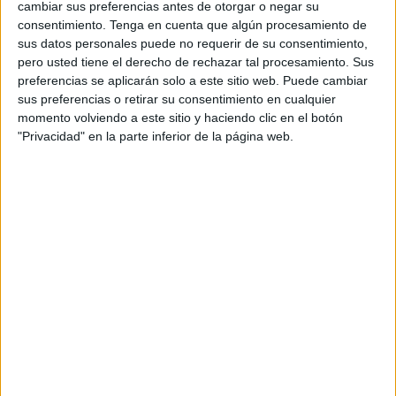
radiotetouan.ma, esta iniciativa se lleva a cabo “como
cambiar sus preferencias antes de otorgar o negar su
parte de sus esfuerzos por
combatir actividades no
consentimiento.
Tenga en cuenta que algún procesamiento de
sus datos personales puede no requerir de su consentimiento,
autorizadas
y limitar fenómenos que afectan a la salud y
pero usted tiene el derecho de rechazar tal procesamiento. Sus
la moral pública”.
preferencias se aplicarán solo a este sitio web. Puede cambiar
sus preferencias o retirar su consentimiento en cualquier
La operación, supervisada por el bashá (representante de
momento volviendo a este sitio y haciendo clic en el botón
la administración local) de la localidad norteña del reino
"Privacidad" en la parte inferior de la página web.
alauita, con la participación de auxiliares de autoridad y
miembros de las fuerzas auxiliares, resultó en la entrada y
cierre de varios locales
.
Entre estos establecimientos destacan “Café Nasim Al
Bahr” y “Luis Cafe y Lounge”, que fueron sorprendidos
ofreciendo cachimbas a sus clientes, a pesar de que
su
licencia de actividad no lo permite
.
Cierre temporal de los
establecimientos