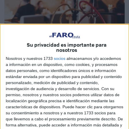
Su privacidad es importante para
nosotros
Nosotros y nuestros 1733
socios
almacenamos y/o accedemos
Imagen cedida
a información en un dispositivo, como cookies, y procesamos
datos personales, como identificadores únicos e información
estándar enviada por un dispositivo para publicidad y contenido
personalizado, medición de publicidad y contenido,
Las autoridades locales de la ciudad marroquí de Martil
investigación de audiencia y desarrollo de servicios.
Con su
llevaron a cabo, en la noche de este pasado sábado, una
permiso, nosotros y nuestros socios podemos utilizar datos de
localización geográfica precisa e identificación mediante las
amplia
campaña dirigida al cierre de varios cafés que
características de dispositivos. Puede hacer clic para otorgarnos
ofrecen cachimbas
en sus instalaciones.
su consentimiento a nosotros y a nuestros 1733 socios para
que llevemos a cabo el procesamiento previamente descrito. De
Según indica el medio de comunicación del país vecino
forma alternativa, puede acceder a información más detallada y