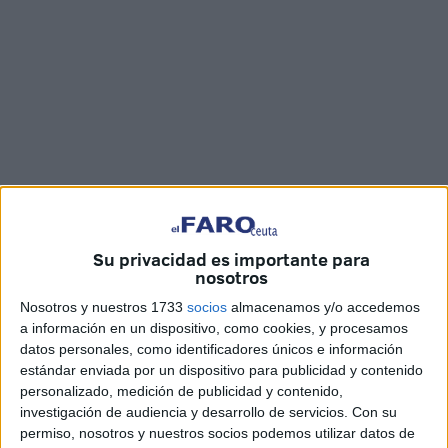
Fotos y vídeo: Jesús Galindo
Su privacidad es importante para
nosotros
Nosotros y nuestros 1733
socios
almacenamos y/o accedemos
Con la llegada de
la Navidad
, cada año
la pastelería La
a información en un dispositivo, como cookies, y procesamos
Campana de Ceuta
elabora productos típicos de estas
datos personales, como identificadores únicos e información
estándar enviada por un dispositivo para publicidad y contenido
fechas que son muy demandados por sus clientes.
personalizado, medición de publicidad y contenido,
investigación de audiencia y desarrollo de servicios.
Con su
FaroTv
ha querido conocer cuáles son y cómo es su
permiso, nosotros y nuestros socios podemos utilizar datos de
proceso de elaboración. Para ello nos hemos trasladado