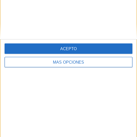
productos recién hechos lleguen a la tienda para su venta.
ACEPTO
MÁS OPCIONES
Tags:
El pequeño negocio: corazón de la ciudad
Empresas
Navidad
Related
Posts