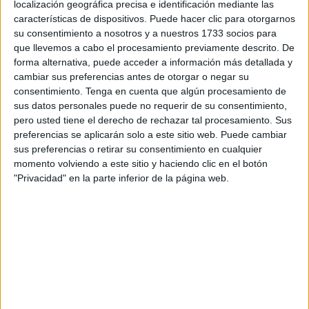
localización geográfica precisa e identificación mediante las
hasta
el obrador de esta pastelería
, una de las más
características de dispositivos. Puede hacer clic para otorgarnos
antiguas de la ciudad autónoma.
su consentimiento a nosotros y a nuestros 1733 socios para
que llevemos a cabo el procesamiento previamente descrito. De
Conforme nos íbamos acercando, se notaba un olor a
forma alternativa, puede acceder a información más detallada y
cambiar sus preferencias antes de otorgar o negar su
pasteles. No había duda de que ese era el lugar en el que
consentimiento.
Tenga en cuenta que algún procesamiento de
se estaba creando algo muy ‘dulce’.
sus datos personales puede no requerir de su consentimiento,
pero usted tiene el derecho de rechazar tal procesamiento. Sus
Allí se encontraban todos sus trabajadores con ‘las manos
preferencias se aplicarán solo a este sitio web. Puede cambiar
en la masa’, elaborando sus productos desde cero. Así,
sus preferencias o retirar su consentimiento en cualquier
pudimos ver cómo tenían a su alrededor todos los
momento volviendo a este sitio y haciendo clic en el botón
ingredientes que se necesitan para elaborar estos dulces
"Privacidad" en la parte inferior de la página web.
caseros, como harina, aceite, azúcar, crema, chocolate o
cabello de ángel.
Y no sólo eso, también los utensilios con los que estaban
trabajando, entre los que no faltaban la báscula, los
moldes, varillas, rodillos, recipientes de distintos tamaños
y cómo no, los hornos. Los dulces
de ‘La Campana’
salen