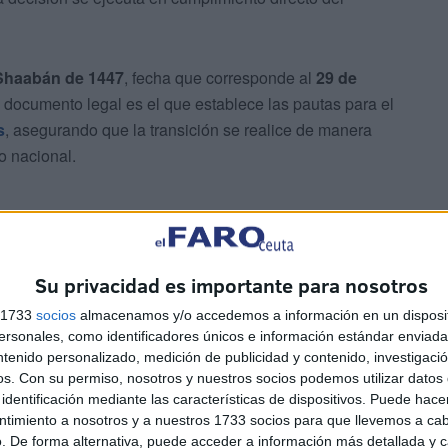
Shaabán de 1447
, fecha que corresponde al
29 de
 documento legal es el que establece las pautas para el
s
, asegurando que la transición se realice de manera
io nacional.
Su privacidad es importante para nosotros
s 1733
socios
almacenamos y/o accedemos a información en un disposit
sonales, como identificadores únicos e información estándar enviada 
ntenido personalizado, medición de publicidad y contenido, investigaci
os.
Con su permiso, nosotros y nuestros socios podemos utilizar datos 
ntento social ha ido en aumento. La
campaña nacional a
identificación mediante las características de dispositivos. Puede hacer
na respuesta masiva por parte de la población.
ntimiento a nosotros y a nuestros 1733 socios para que llevemos a ca
 la eliminación definitiva del horario adicional ya ha
. De forma alternativa, puede acceder a información más detallada y 