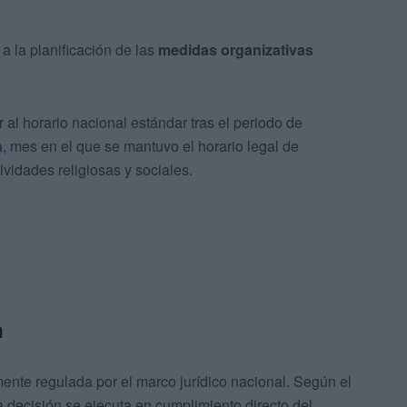
a la planificación de las
medidas organizativas
r al horario nacional estándar tras el periodo de
n
, mes en el que se mantuvo el horario legal de
tividades religiosas y sociales.
a
ente regulada por el marco jurídico nacional. Según el
a decisión se ejecuta en cumplimiento directo del