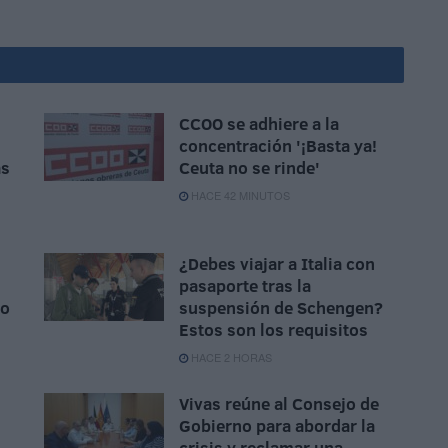
CCOO se adhiere a la
concentración '¡Basta ya!
ás
Ceuta no se rinde'
HACE 42 MINUTOS
¿Debes viajar a Italia con
pasaporte tras la
to
suspensión de Schengen?
Estos son los requisitos
HACE 2 HORAS
Vivas reúne al Consejo de
Gobierno para abordar la
crisis y reclamar una