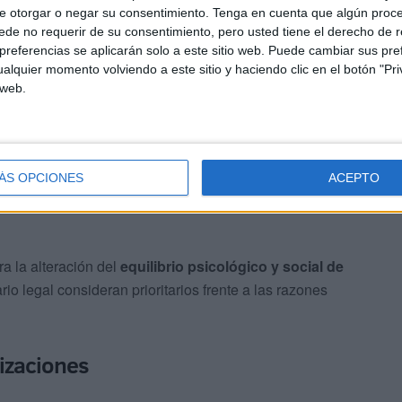
e otorgar o negar su consentimiento.
Tenga en cuenta que algún proc
de no requerir de su consentimiento, pero usted tiene el derecho de r
referencias se aplicarán solo a este sitio web. Puede cambiar sus pref
n que
el cambio de hora
no es una medida inocua. Se ha
alquier momento volviendo a este sitio y haciendo clic en el botón "Pri
l horario
Greenwich +1
podría
intensificar los efectos
 web.
ÁS OPCIONES
ACEPTO
a la alteración del
equilibrio psicológico y social de
rio legal consideran prioritarios frente a las razones
lizaciones