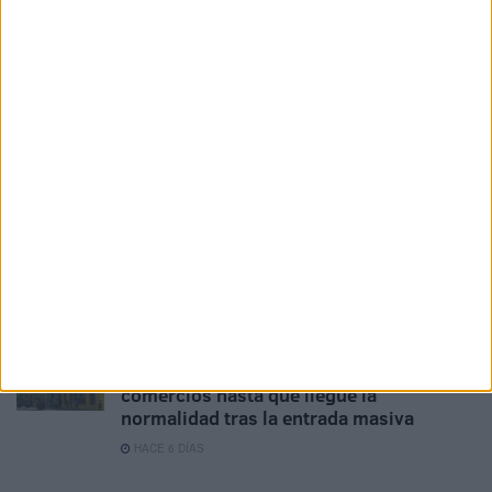
CCOO denuncia una campaña de
desprestigio en Servilimpce
HACE 3 DÍAS
La Cámara de Comercio de España pide
ayudas para empresas y autónomos ante
la crisis migratoria
HACE 3 DÍAS
El comercio local reabre sus puertas
parcialmente y recupera la actividad con
cautela
HACE 5 DÍAS
La CECE pide prudencia para abrir
comercios hasta que llegue la
normalidad tras la entrada masiva
HACE 6 DÍAS