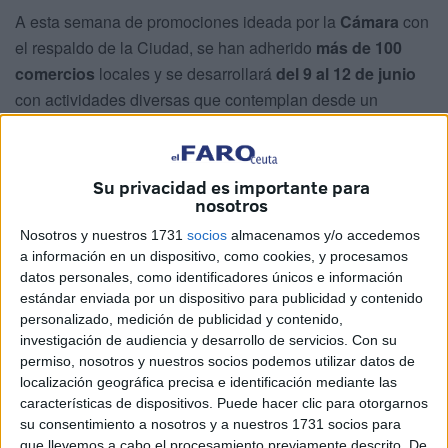
A esta semana de promociones ideada por la
Cámara
con
el respaldo de la Ciudad, se han adherido
más de 100
comercios
locales y se desarrollará
del 9 al 12 de junio
con actividades diversas que contemplan desde un
Mercadillo con Encanto
en la Plaza de los Reyes hasta
un
‘Tardeo en blanco’
lleno de descuentos, que se
celebrará en
el 12 de junio
.
Su privacidad es importante para
nosotros
Comercio local
Nosotros y nuestros 1731
socios
almacenamos y/o accedemos
a información en un dispositivo, como cookies, y procesamos
datos personales, como identificadores únicos e información
estándar enviada por un dispositivo para publicidad y contenido
personalizado, medición de publicidad y contenido,
investigación de audiencia y desarrollo de servicios.
Con su
permiso, nosotros y nuestros socios podemos utilizar datos de
localización geográfica precisa e identificación mediante las
características de dispositivos. Puede hacer clic para otorgarnos
su consentimiento a nosotros y a nuestros 1731 socios para
que llevemos a cabo el procesamiento previamente descrito. De