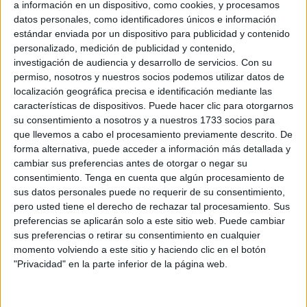
a información en un dispositivo, como cookies, y procesamos
tejido institucional y empresarial del norte de África,
datos personales, como identificadores únicos e información
gracias a su apuesta firme por
Ceuta ID, una herramienta
estándar enviada por un dispositivo para publicidad y contenido
que revoluciona la verificación digital de la identidad
personalizado, medición de publicidad y contenido,
personal.
investigación de audiencia y desarrollo de servicios.
Con su
permiso, nosotros y nuestros socios podemos utilizar datos de
Ceuta ID es una solución pionera que ha sido
localización geográfica precisa e identificación mediante las
características de dispositivos. Puede hacer clic para otorgarnos
implementada por la
Cámara
de Comercio dentro de una
su consentimiento a nosotros y a nuestros 1733 socios para
estrategia
global de modernización de servicios
. Esta
que llevemos a cabo el procesamiento previamente descrito. De
tecnología ha sido especialmente significativa por su
forma alternativa, puede acceder a información más detallada y
integración con la aplicación BuyBono,
una plataforma
cambiar sus preferencias antes de otorgar o negar su
consentimiento.
Tenga en cuenta que algún procesamiento de
orientada al fomento del turismo en la ciudad
sus datos personales puede no requerir de su consentimiento,
autónoma.
A través de
BuyBono
,
los visitantes pueden
pero usted tiene el derecho de rechazar tal procesamiento. Sus
acceder
a descuentos de hasta el 25%
en sus compras
preferencias se aplicarán solo a este sitio web. Puede cambiar
en establecimientos locales, una propuesta que se ha visto
sus preferencias o retirar su consentimiento en cualquier
momento volviendo a este sitio y haciendo clic en el botón
fortalecida por la incorporación de
Ceuta ID.
"Privacidad" en la parte inferior de la página web.
Antes de la implementación de esta herramienta, el
proceso de adhesión y compra de bonos turísticos podía