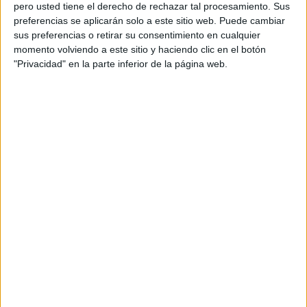
pero usted tiene el derecho de rechazar tal procesamiento. Sus
preferencias se aplicarán solo a este sitio web. Puede cambiar
sus preferencias o retirar su consentimiento en cualquier
momento volviendo a este sitio y haciendo clic en el botón
"Privacidad" en la parte inferior de la página web.
Durante estos meses los quince participantes obtuvieron,
además, clases de otras materias complementarias, como
medioambiente, empleabilidad y emprendimiento, inglés y
competencias digitales. Estas asignaturas forman parte de