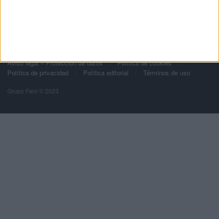
Grupo Faro
Publicidad
Contacto
Aviso legal – Protección de datos
Política de cookies
Política de privacidad
Política editorial
Términos de uso
Grupo Faro © 2023