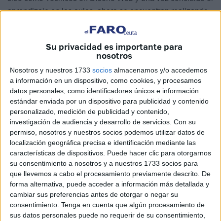
aprendizaje en las aulas, ahora se encuentran realizando
el trabajo en las instalaciones de Activity,
en el Polígono
,
donde están desarrollando las páginas web de varias
Su privacidad es importante para
entidades sin ánimo de lucro seleccionadas por la Cámara
nosotros
de Comercio para formar parte del plan.
Nosotros y nuestros 1733
socios
almacenamos y/o accedemos
a información en un dispositivo, como cookies, y procesamos
El proyecto arrancó el 5 de junio del año pasado con una
datos personales, como identificadores únicos e información
primera fase en la que los participantes asistieron
estándar enviada por un dispositivo para publicidad y contenido
diariamente a clase para aprender las nociones
personalizado, medición de publicidad y contenido,
necesarias recibiendo, al completar el curso, un certificado
investigación de audiencia y desarrollo de servicios.
Con su
de profesionalidad de nivel 2 en creación y publicación de
permiso, nosotros y nuestros socios podemos utilizar datos de
localización geográfica precisa e identificación mediante las
páginas webs.
características de dispositivos. Puede hacer clic para otorgarnos
su consentimiento a nosotros y a nuestros 1733 socios para
que llevemos a cabo el procesamiento previamente descrito. De
forma alternativa, puede acceder a información más detallada y
cambiar sus preferencias antes de otorgar o negar su
consentimiento.
Tenga en cuenta que algún procesamiento de
sus datos personales puede no requerir de su consentimiento,