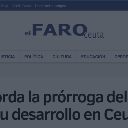
 Roja
COPE Ceuta
Portal del suscriptor
USTICIA
POLÍTICA
CULTURA
EDUCACIÓN
DEPO
da la prórroga del
su desarrollo en Ce