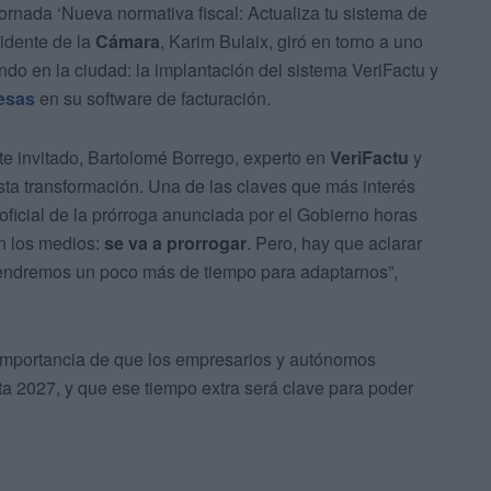
jornada ‘Nueva normativa fiscal: Actualiza tu sistema de
sidente de la
Cámara
, Karim Bulaix, giró en torno a uno
do en la ciudad: la implantación del sistema VeriFactu y
esas
en su software de facturación.
te invitado, Bartolomé Borrego, experto en
VeriFactu
y
esta transformación. Una de las claves que más interés
 oficial de la prórroga anunciada por el Gobierno horas
en los medios:
se va a prorrogar
. Pero, hay que aclarar
 tendremos un poco más de tiempo para adaptarnos”,
a importancia de que los empresarios y autónomos
a 2027, y que ese tiempo extra será clave para poder