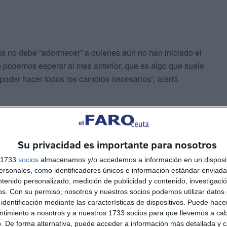
oga no debe “adormecer” a quienes aún no han iniciado el
podemos esperar al mes anterior, que es algo que suele
 poder hacer todos los cambios necesarios”, alertó.
riado ceutí trabaja aún con procesos manuales o
Su privacidad es importante para nosotros
a de comenzar el cambio cuanto antes. Borrego reforzó
s 1733
socios
almacenamos y/o accedemos a información en un disposit
do que los primeros cambios no son los más duros: “Al
sonales, como identificadores únicos e información estándar enviada 
verá cuando lleve un tiempo trabajando y observe que ya
ntenido personalizado, medición de publicidad y contenido, investigaci
. Recalcó, además, que lo realmente complejo llegará
os.
Con su permiso, nosotros y nuestros socios podemos utilizar datos 
cambios mucho más importantes, que implicarán el uso
identificación mediante las características de dispositivos. Puede hacer
ntimiento a nosotros y a nuestros 1733 socios para que llevemos a ca
. De forma alternativa, puede acceder a información más detallada y 