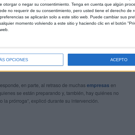
e otorgar o negar su consentimiento.
Tenga en cuenta que algún proc
de no requerir de su consentimiento, pero usted tiene el derecho de r
referencias se aplicarán solo a este sitio web. Puede cambiar sus pref
alquier momento volviendo a este sitio y haciendo clic en el botón "Pri
 web.
icultades de quienes aún operan sin herramientas
ndo facturas en el calendario y con bolígrafo, o con Word
ÁS OPCIONES
ACEPTO
remos un poco más difícil”. Una advertencia fundamental
 la urgencia del proceso.
responde, en parte, al retraso de muchas
empresas
en
quienes se están preparando y, también, hay quiénes no
la prórroga”, explicó durante su intervención.