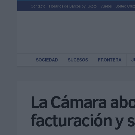
Contacto
Horarios de Barcos by Kikoto
Vuelos
Sorteo Cruz
SOCIEDAD
SUCESOS
FRONTERA
J
La Cámara abor
facturación y 