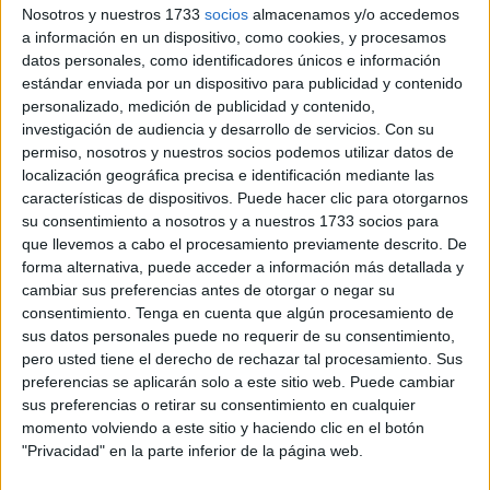
Nosotros y nuestros 1733
socios
almacenamos y/o accedemos
cruzar a Ceuta a nado.
a información en un dispositivo, como cookies, y procesamos
datos personales, como identificadores únicos e información
Ya temían lo peor, que hubiera fallecido en la ruta más
estándar enviada por un dispositivo para publicidad y contenido
temeraria que separa Marruecos de nuestra ciudad y que
personalizado, medición de publicidad y contenido,
ha provocado ya la muerte de 21 personas.
investigación de audiencia y desarrollo de servicios.
Con su
permiso, nosotros y nuestros socios podemos utilizar datos de
Habían perdido todas las esperanzas en algo positivo,
localización geográfica precisa e identificación mediante las
características de dispositivos. Puede hacer clic para otorgarnos
hasta que han tenido la notificación de que está vivo.
su consentimiento a nosotros y a nuestros 1733 socios para
Durante este tiempo han sufrido un
auténtico calvario
.
que llevemos a cabo el procesamiento previamente descrito. De
forma alternativa, puede acceder a información más detallada y
Abandonado en el sur
cambiar sus preferencias antes de otorgar o negar su
consentimiento.
Tenga en cuenta que algún procesamiento de
sus datos personales puede no requerir de su consentimiento,
Ahora se ha sabido que unos individuos a bordo de una
pero usted tiene el derecho de rechazar tal procesamiento. Sus
furgoneta lo cogieron, después lo subieron a un autobús y
preferencias se aplicarán solo a este sitio web. Puede cambiar
lo trasladaron a Uarzazat
. Antes,
le rompieron el
sus preferencias o retirar su consentimiento en cualquier
teléfono
y le vaciaron los bolsillos.
momento volviendo a este sitio y haciendo clic en el botón
"Privacidad" en la parte inferior de la página web.
Por eso no podía comunicar a su familia dónde se