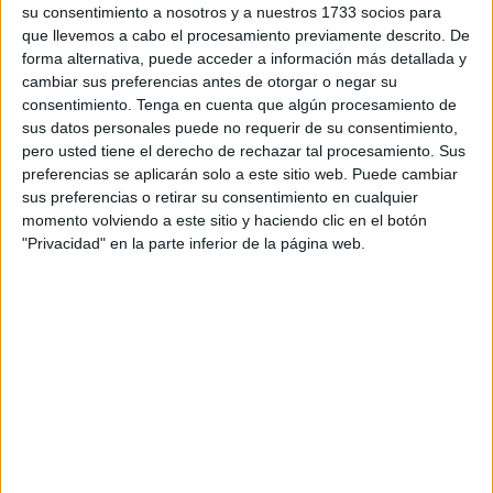
su consentimiento a nosotros y a nuestros 1733 socios para
las fechas en las que
sus respectivas entidades
que llevemos a cabo el procesamiento previamente descrito. De
bancarias
ponen a su disposición el dinero
forma alternativa, puede acceder a información más detallada y
correspondiente a estos
pagos
.
cambiar sus preferencias antes de otorgar o negar su
consentimiento.
Tenga en cuenta que algún procesamiento de
Hay que recordar que aunque la normativa oficial de la
sus datos personales puede no requerir de su consentimiento,
pero usted tiene el derecho de rechazar tal procesamiento. Sus
Seguridad Social
estipula que el abono de las
pensiones
preferencias se aplicarán solo a este sitio web. Puede cambiar
debe realizarse a
mes vencido
, lo habitual es que los
sus preferencias o retirar su consentimiento en cualquier
beneficiarios dispongan de su dinero antes de lo previsto.
momento volviendo a este sitio y haciendo clic en el botón
"Privacidad" en la parte inferior de la página web.
Según el reglamento, el pago debería verse reflejado entre
el
día 1 y el 4 del mes siguiente
al que corresponde la
prestación, asegurando que el ingreso llegue, como
máximo, antes de que termine el cuarto día natural de ese
mes posterior.
No obstante, en la práctica, la gran mayoría de las
entidades bancarias adelantan el pago
de estas
prestaciones, permitiendo que miles de pensionistas