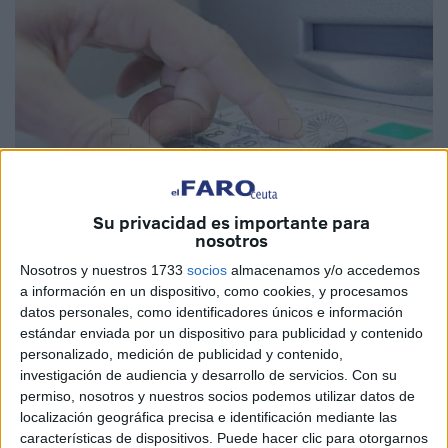
Su privacidad es importante para
nosotros
Nosotros y nuestros 1733
socios
almacenamos y/o accedemos
a información en un dispositivo, como cookies, y procesamos
Imagen de archivo
datos personales, como identificadores únicos e información
estándar enviada por un dispositivo para publicidad y contenido
personalizado, medición de publicidad y contenido,
investigación de audiencia y desarrollo de servicios.
Con su
En los primeros días de marzo una de las dudas que se
permiso, nosotros y nuestros socios podemos utilizar datos de
localización geográfica precisa e identificación mediante las
presenta cada mes entre los pensionistas vuelve a generar
características de dispositivos. Puede hacer clic para otorgarnos
interrogantes. Y es que los beneficiarios están atentos a