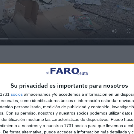
a los escombros allí mismo"
, una situación que uno de
tamos hartos”, insiste, mientras relata que, al sacar a
Su privacidad es importante para nosotros
”
entre los restos acumulados.
s 1731
socios
almacenamos y/o accedemos a información en un disposit
sonales, como identificadores únicos e información estándar enviada 
ntenido personalizado, medición de publicidad y contenido, investigaci
os.
Con su permiso, nosotros y nuestros socios podemos utilizar datos 
identificación mediante las características de dispositivos. Puede hacer
ntimiento a nosotros y a nuestros 1731 socios para que llevemos a ca
. De forma alternativa, puede acceder a información más detallada y 