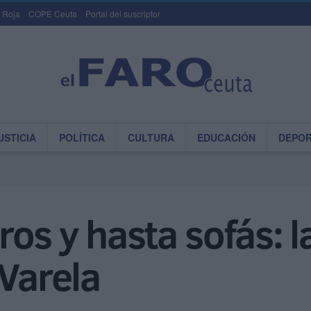
 Roja
COPE Ceuta
Portal del suscriptor
USTICIA
POLÍTICA
CULTURA
EDUCACIÓN
DEPO
os y hasta sofás: l
 Varela