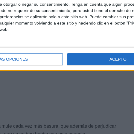
e otorgar o negar su consentimiento.
Tenga en cuenta que algún proc
 nuevo
, sino que se ha ido agravando con el paso del
de no requerir de su consentimiento, pero usted tiene el derecho de r
s demuestra, según explican, que la zona lleva tiempo
referencias se aplicarán solo a este sitio web. Puede cambiar sus pref
alquier momento volviendo a este sitio y haciendo clic en el botón "Pri
 web.
iado como otras personas
arrojaban todo tipo de
ÁS OPCIONES
ACEPTO
" frente a ellos,
aseguran, indignados por la falta de
cumule cada vez más basura, que además de perjudicar
s, que ya se han hecho con este espacio.