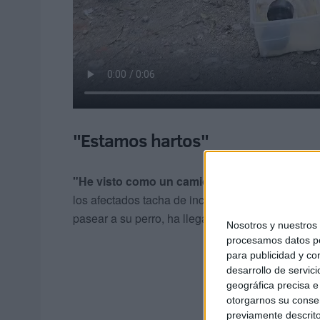
"Estamos hartos"
"He visto como un camión venía y descargab
los afectados tacha de incívica e inadmisible. “Es
pasear a su perro, ha llegado a ver
“hasta ratas
Nosotros y nuestro
procesamos datos per
para publicidad y co
desarrollo de servici
geográfica precisa e 
otorgarnos su conse
previamente descrito