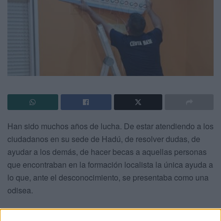
Han sido muchos años de lucha. De estar atendiendo a los
ciudadanos en su sede de Hadú, de resolver dudas, de
ayudar a los demás, de hacer becas a aquellas personas
que encontraban en la formación localista la única ayuda a
lo que, ante el desconocimiento, se presentaba como una
odisea.
Caballas
ha tenido que desmantelar la sede que tenían en