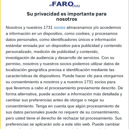
Hadú. 18 años trabajando en ella, abriéndola para resolver
los problemas que les llegaban, los dramas, las historias
Su privacidad es importante para
de vecinos y vecinas. Hoy, tras no haber obtenido la
nosotros
suficiente representación política en la Asamblea tras
las
Nosotros y nuestros 1731
socios
almacenamos y/o accedemos
elecciones en Ceuta del 26 de mayo,
cierran el local.
a información en un dispositivo, como cookies, y procesamos
datos personales, como identificadores únicos e información
estándar enviada por un dispositivo para publicidad y contenido
personalizado, medición de publicidad y contenido,
investigación de audiencia y desarrollo de servicios.
Con su
permiso, nosotros y nuestros socios podemos utilizar datos de
localización geográfica precisa e identificación mediante las
características de dispositivos. Puede hacer clic para otorgarnos
su consentimiento a nosotros y a nuestros 1731 socios para
que llevemos a cabo el procesamiento previamente descrito. De
forma alternativa, puede acceder a información más detallada y
cambiar sus preferencias antes de otorgar o negar su
consentimiento.
Tenga en cuenta que algún procesamiento de
sus datos personales puede no requerir de su consentimiento,
pero usted tiene el derecho de rechazar tal procesamiento. Sus
preferencias se aplicarán solo a este sitio web. Puede cambiar