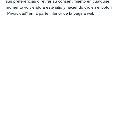
sus preferencias o retirar su consentimiento en cualquier
momento volviendo a este sitio y haciendo clic en el botón
"Privacidad" en la parte inferior de la página web.
Lo han anunciado en redes sociales. “Hoy toca recoger y
cerrar provisionalmente”, explican. “La pérdida de los
diputados y nuestra política de no recibir donaciones de
empresas privadas o contraer deudas con los bancos hace
que no podamos soportar con nuestros humildes ingresos
nuestra sede”.
“Nos seguimos viendo por las calles, como siempre. Para
lo que necesites y podamos ayudar, siempre estamos”,
añade Caballas. Los resultados no eran los esperados. De
tener 4 diputados han pasado a 1, suponiendo un fracaso
en un partido que se había entregado a un cambio de
concepción de política que pasaba por una apuesta clara
por otro modelo de sociedad.