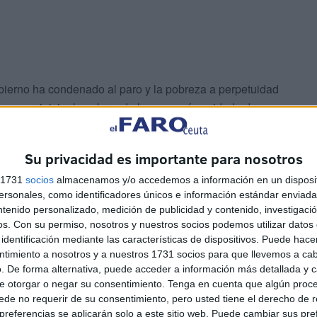
ierno ha condenado al paro y la pobreza a perpetuidad
ana por iniciar las obras de la zona más cuidada de
s, lujosas farolas, materiales de calidad extraordinaria…
Su privacidad es importante para nosotros
s 1731
socios
almacenamos y/o accedemos a información en un disposit
sonales, como identificadores únicos e información estándar enviada 
ntenido personalizado, medición de publicidad y contenido, investigaci
os.
Con su permiso, nosotros y nuestros socios podemos utilizar datos 
identificación mediante las características de dispositivos. Puede hacer
ntimiento a nosotros y a nuestros 1731 socios para que llevemos a ca
s de ser una malversación moral de fondos públicos, es
. De forma alternativa, puede acceder a información más detallada y 
 equidad, y una ofensa en toda regla a los sectores más
e otorgar o negar su consentimiento.
Tenga en cuenta que algún proc
de no requerir de su consentimiento, pero usted tiene el derecho de r
referencias se aplicarán solo a este sitio web. Puede cambiar sus pref