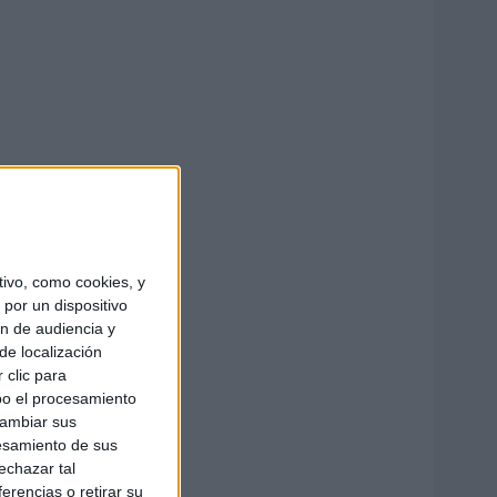
ivo, como cookies, y
por un dispositivo
ón de audiencia y
de localización
 clic para
bo el procesamiento
cambiar sus
esamiento de sus
echazar tal
erencias o retirar su