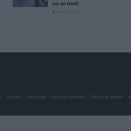
luz en Hadú
HACE 2 MESES
d
Contacto
Aviso legal – Protección de datos
Política de cookies
P