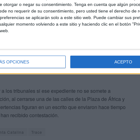
ementos de lujo.
e otorgar o negar su consentimiento.
Tenga en cuenta que algún proc
de no requerir de su consentimiento, pero usted tiene el derecho de r
gado al tope, pero lo mismo terminan
referencias se aplicarán solo a este sitio web. Puede cambiar sus pref
alquier momento volviendo a este sitio y haciendo clic en el botón "Pri
a de la casa del señor Vivas y nos vamos
 web.
ÁS OPCIONES
ACEPTO
a los tribunales si ese expediente no se somete a
ción, al cerrarse una de las calles de la Plaza de África y
vertencias figuran en un escrito que enviaron hace tiempo
 han recibido contestación.
nta Catalina
Trace