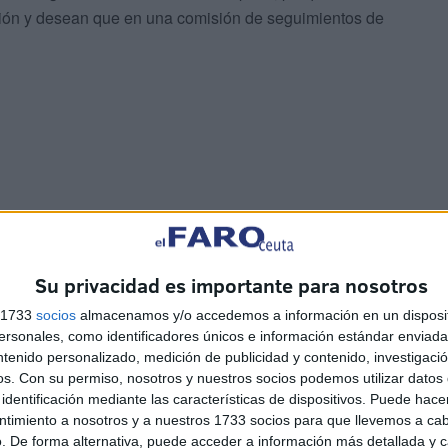
nión y desean que en una comisión de seguimientos de
Su privacidad es importante para nosotros
s 1733
socios
almacenamos y/o accedemos a información en un disposit
sonales, como identificadores únicos e información estándar enviada 
ntenido personalizado, medición de publicidad y contenido, investigaci
os.
Con su permiso, nosotros y nuestros socios podemos utilizar datos 
rante estos días, Aróstegui explicó que el despilfarro en
identificación mediante las características de dispositivos. Puede hacer
se debe a que Tragsa cerró el presupuesto en casi 8
ntimiento a nosotros y a nuestros 1733 socios para que llevemos a ca
. De forma alternativa, puede acceder a información más detallada y 