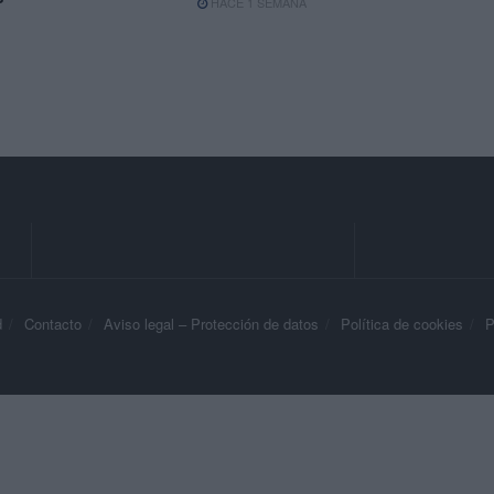
HACE 1 SEMANA
d
Contacto
Aviso legal – Protección de datos
Política de cookies
P