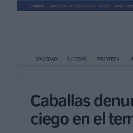
Contacto
Horarios de Barcos by Kikoto
Vuelos
Sorteo Cruz
SOCIEDAD
SUCESOS
FRONTERA
J
Caballas denun
ciego en el te