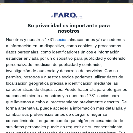
Imagen de archivo
Su privacidad es importante para
nosotros
Nosotros y nuestros 1731
socios
almacenamos y/o accedemos
a información en un dispositivo, como cookies, y procesamos
Ceuta decidió apostar sobre seguro. No lo ha hecho solo
datos personales, como identificadores únicos e información
estándar enviada por un dispositivo para publicidad y contenido
esta ciudad, son muchas otras las que han decidido
personalizado, medición de publicidad y contenido,
adelantar la Cabalgata de Reyes con tal de garantizar la
investigación de audiencia y desarrollo de servicios.
Con su
ilusión de los más pequeños. Han podido equivocarse,
permiso, nosotros y nuestros socios podemos utilizar datos de
pero lo cierto es que se ha intentado apostar por una
localización geográfica precisa e identificación mediante las
características de dispositivos. Puede hacer clic para otorgarnos
combinación necesaria: seguridad y que los niños de
su consentimiento a nosotros y a nuestros 1731 socios para
Ceuta tengan su día.
que llevemos a cabo el procesamiento previamente descrito. De
forma alternativa, puede acceder a información más detallada y
Las previsiones, lo sabemos, pueden fallar. Pero son
cambiar sus preferencias antes de otorgar o negar su
muchas partes del país las que se pueden ver afectadas
consentimiento.
Tenga en cuenta que algún procesamiento de
por fuertes lluvias y han obrado de la misma forma. Se ha
sus datos personales puede no requerir de su consentimiento,
pero usted tiene el derecho de rechazar tal procesamiento. Sus