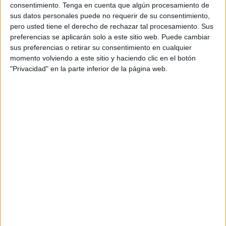
consentimiento.
Tenga en cuenta que algún procesamiento de
2019, en la barriada del Príncipe. La
Policía
lo sorprendió
sus datos personales puede no requerir de su consentimiento,
circulando con una motocicleta, a sabiendas de que
pero usted tiene el derecho de rechazar tal procesamiento. Sus
carecía de los permisos para ello. Al ser requerido para
preferencias se aplicarán solo a este sitio web. Puede cambiar
sus preferencias o retirar su consentimiento en cualquier
que se detuviera, Y.D. se dio a la fuga de los agentes,
momento volviendo a este sitio y haciendo clic en el botón
llegando no solo a escapar en sentido contrario a la
"Privacidad" en la parte inferior de la página web.
circulación sino que además trató de embestir el vehículo
policial.
Con desprecio a la integridad de las personas que se
encontraban en la barriada, Y.D. escapó a toda velocidad
pudiendo causar atropellos o lesiones a la multitud.
Fiscalía lo considera culpable no solo del delito de
atentado, sino también de otro contra la seguridad del
tráfico y un tercero de conducción temeraria.
En su escrito de calificación inicial,
se solicita la
imposición de 6 meses de prisión
por el delito contra la