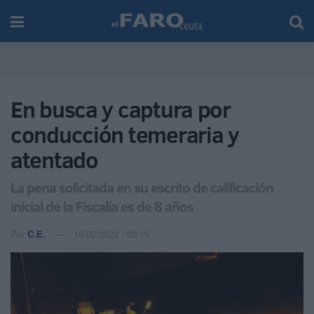
En busca y captura por
conducción temeraria y
atentado
La pena solicitada en su escrito de calificación
inicial de la Fiscalía es de 8 años
Por
C.E.
16/02/2022 - 06:15