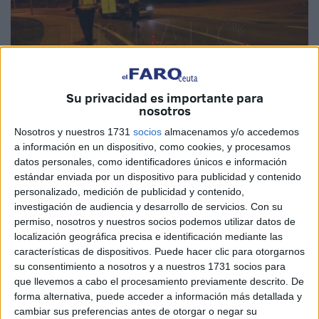
Su privacidad es importante para
nosotros
Nosotros y nuestros 1731
socios
almacenamos y/o accedemos
a información en un dispositivo, como cookies, y procesamos
Foto El Faro
datos personales, como identificadores únicos e información
estándar enviada por un dispositivo para publicidad y contenido
personalizado, medición de publicidad y contenido,
investigación de audiencia y desarrollo de servicios.
Con su
La magistrada del
Juzgado de lo Penal número 1 de
permiso, nosotros y nuestros socios podemos utilizar datos de
localización geográfica precisa e identificación mediante las
Ceuta
ordenó este martes la puesta en busca y captura del
características de dispositivos. Puede hacer clic para otorgarnos
llamado Y.D., acusado de atentado, quien no se presentó
su consentimiento a nosotros y a nuestros 1731 socios para
al acto de
juicio oral
señalado. En su historial asoma una
que llevemos a cabo el procesamiento previamente descrito. De
condena previa por resistencia y ahora se le busca para
forma alternativa, puede acceder a información más detallada y
cambiar sus preferencias antes de otorgar o negar su
que responda de la actuación que tuvo lugar en mayo de