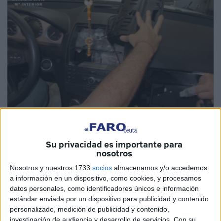
Imagen de archivo
Su privacidad es importante para
nosotros
Agentes de la
Guardia Civil
detuvieron este domingo a
un
Nosotros y nuestros 1733
socios
almacenamos y/o accedemos
a información en un dispositivo, como cookies, y procesamos
marroquí con residencia en la Península
cuando
datos personales, como identificadores únicos e información
intentaba
embarcar
en Ceuta para cruzar hacia Algeciras
estándar enviada por un dispositivo para publicidad y contenido
con
hachís escondido
en el coche.
personalizado, medición de publicidad y contenido,
investigación de audiencia y desarrollo de servicios.
Con su