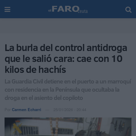
La burla del control antidroga
que le salió cara: cae con 10
kilos de hachís
La Guardia Civil detiene en el puerto a un marroquí
con residencia en la Península que ocultaba la
droga en el asiento del copiloto
Por
Carmen Echarri
25/01/2026 - 20:44