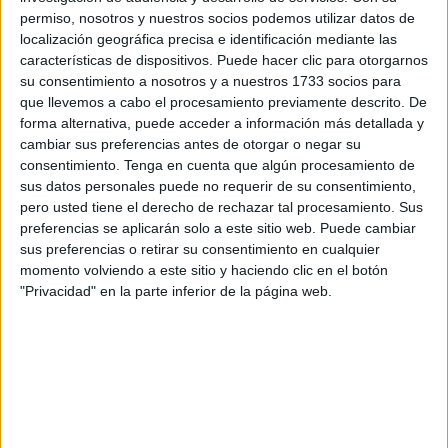
Los agentes sospecharon de la ocultación de narcóticos,
permiso, nosotros y nuestros socios podemos utilizar datos de
procediendo al registro exhaustivo del turismo, dando así
localización geográfica precisa e identificación mediante las
características de dispositivos. Puede hacer clic para otorgarnos
con los
casi 10 kilos
que llevaba en el
asiento del
su consentimiento a nosotros y a nuestros 1733 socios para
copiloto
.
que llevemos a cabo el procesamiento previamente descrito. De
forma alternativa, puede acceder a información más detallada y
De inmediato, tras la constatación de que portaba la
cambiar sus preferencias antes de otorgar o negar su
narcótica sustancia escondida, se procedió a
su arresto
consentimiento.
Tenga en cuenta que algún procesamiento de
por un
delito contra la salud pública
, por el que será
sus datos personales puede no requerir de su consentimiento,
pero usted tiene el derecho de rechazar tal procesamiento. Sus
presentado en el juzgado en las próximas horas.
preferencias se aplicarán solo a este sitio web. Puede cambiar
sus preferencias o retirar su consentimiento en cualquier
Su destino inmediato no es otro que
la entrada en prisión
momento volviendo a este sitio y haciendo clic en el botón
a la espera de vista judicial por haber traficado con drogas,
"Privacidad" en la parte inferior de la página web.
con la agravante del peso. La burla del control antidroga le
salió cara.
Servicios antidroga ejecutados
durante todo el año