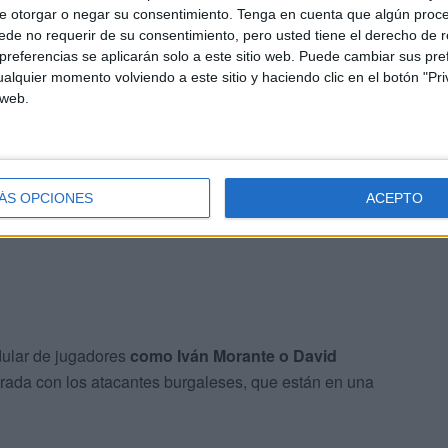
e otorgar o negar su consentimiento.
Tenga en cuenta que algún proc
 mostrando su mejor nivel
. El meta pamplonica ha
de no requerir de su consentimiento, pero usted tiene el derecho de r
ero de gran mérito.
referencias se aplicarán solo a este sitio web. Puede cambiar sus pref
alquier momento volviendo a este sitio y haciendo clic en el botón "Pri
 web.
tacando sobre el verde
. Por un lado, el francoportugués
ara sostener la defensa abrumadora. Y por otro, Álex
e curso. El lateral procedente del CD Lugo está siendo
omo en defensa.
ÁS OPCIONES
ACEPTO
ular de jugadores
como Iván Morante o David
ada con los atacantes burgaleses, que están en una