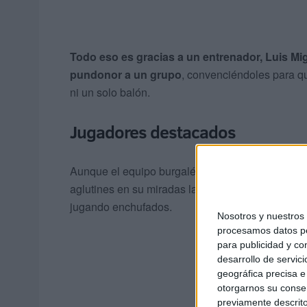
Todo eso es gracias a un entrenador, Luis Mi
pundonor a un grupo
, convenciéndoles para qu
ni un solo balón.
Jugadores destacados
Aunque el equipo burgalés no esté repleto de ju
aglutines en su miradas la luz de los focos, si 
jugando enchufados.
Nosotros y nuestro
procesamos datos per
para publicidad y co
desarrollo de servici
geográfica precisa e 
otorgarnos su conse
previamente descrito