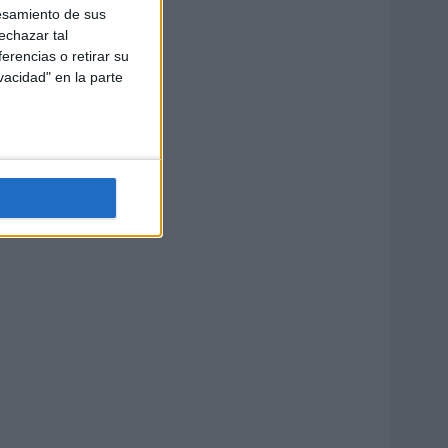
esamiento de sus
echazar tal
erencias o retirar su
vacidad" en la parte