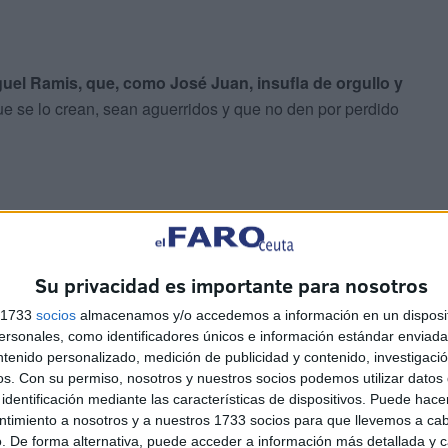
guel Ramis, que, como José Juan, insufla de orgullo y
e se lo crean, sean aguerridos y que no den por perdido
gadores estelares, nombres gran cartel y caras que
tienen jugadores que han encontrado su ecosistema y están
Su privacidad es importante para nosotros
s 1733
socios
almacenamos y/o accedemos a información en un disposit
sonales, como identificadores únicos e información estándar enviada 
ntenido personalizado, medición de publicidad y contenido, investigaci
os.
Con su permiso, nosotros y nuestros socios podemos utilizar datos 
identificación mediante las características de dispositivos. Puede hacer
ntimiento a nosotros y a nuestros 1733 socios para que llevemos a ca
. De forma alternativa, puede acceder a información más detallada y 