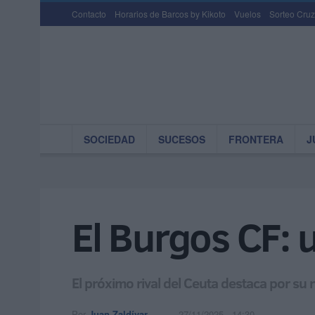
Contacto
Horarios de Barcos by Kikoto
Vuelos
Sorteo Cruz
SOCIEDAD
SUCESOS
FRONTERA
J
El Burgos CF: 
El próximo rival del Ceuta destaca por su
Por
Juan Zaldívar
27/11/2025 - 14:30