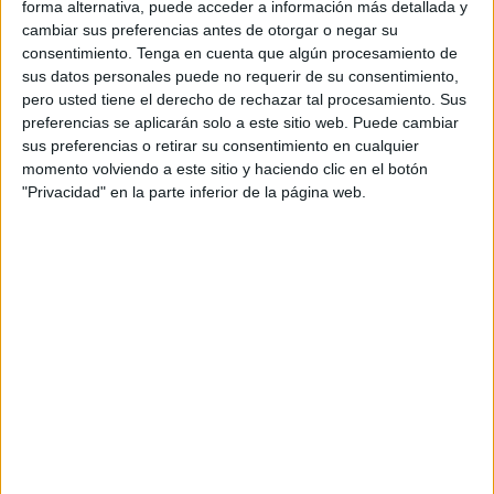
forma alternativa, puede acceder a información más detallada y
pasado también estuvo en la ciudad autónoma, se
cambiar sus preferencias antes de otorgar o negar su
encargará durante más de dos meses “de reforzar, verificar
consentimiento.
Tenga en cuenta que algún procesamiento de
sus datos personales puede no requerir de su consentimiento,
y controlar el tráfico marítimo para asegurar la libertad de
pero usted tiene el derecho de rechazar tal procesamiento. Sus
navegación”.
preferencias se aplicarán solo a este sitio web. Puede cambiar
sus preferencias o retirar su consentimiento en cualquier
De acuerdo con información ofrecida por el Mando Naval
momento volviendo a este sitio y haciendo clic en el botón
de Canarias, tras haber zarpado este jueves desde su
"Privacidad" en la parte inferior de la página web.
base en el Arsenal de Las Palmas, en la isla de Gran
Canaria, el itinerario del BAM Tornado contempla una
escala
en el puerto de Ceuta
, del 10 al 12 de enero, otra
en el puerto de Almería, del 14 al 16 de febrero, donde
también ofrecerá jornadas de puertas abiertas, teniendo el
26 de febrero marcado como el fin de la operación de
seguridad marítima para así poder regresar a su base.
El
#BAMTornado
comienza una operación
de presencia, vigilancia y disuasión en el
estrecho de Gibraltar y mar de Alborán.