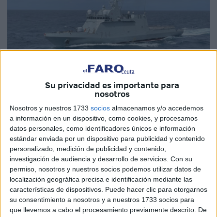
Su privacidad es importante para
nosotros
Imágenes cedidas
Nosotros y nuestros 1733
socios
almacenamos y/o accedemos
a información en un dispositivo, como cookies, y procesamos
datos personales, como identificadores únicos e información
estándar enviada por un dispositivo para publicidad y contenido
El Estado Mayor de Defensa
ha anunciado que este
personalizado, medición de publicidad y contenido,
jueves el Buque de Acción Marítima (BAM) Tornado ha
investigación de audiencia y desarrollo de servicios.
Con su
iniciado una nueva operación de presencia, vigilancia y
permiso, nosotros y nuestros socios podemos utilizar datos de
localización geográfica precisa e identificación mediante las
disuasión en el
Estrecho de Gibraltar
y el Mar de Alborán
características de dispositivos. Puede hacer clic para otorgarnos
con un recorrido que incluye una escala en Ceuta.
su consentimiento a nosotros y a nuestros 1733 socios para
que llevemos a cabo el procesamiento previamente descrito. De
De esta manera, la embarcación que a principios del año