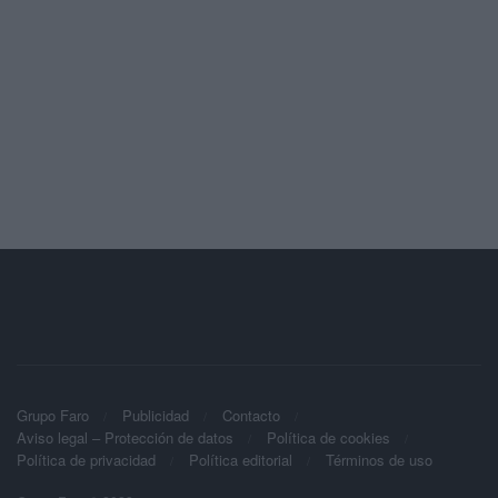
Grupo Faro
Publicidad
Contacto
Aviso legal – Protección de datos
Política de cookies
Política de privacidad
Política editorial
Términos de uso