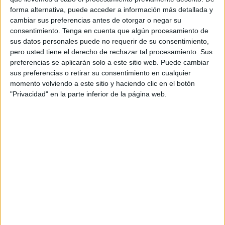
forma alternativa, puede acceder a información más detallada y
mecanismos de conexión, intercambio de experiencias y
cambiar sus preferencias antes de otorgar o negar su
dinamización.
consentimiento.
Tenga en cuenta que algún procesamiento de
sus datos personales puede no requerir de su consentimiento,
Los localistas tienen la intención de implementar políticas
pero usted tiene el derecho de rechazar tal procesamiento. Sus
para “combatir la soledad no deseada y que sirvan para
preferencias se aplicarán solo a este sitio web. Puede cambiar
impulsar el desarrollo personal y profesional de la
sus preferencias o retirar su consentimiento en cualquier
juventud”. Debido a esto, quieren llevar al próximo
Pleno
momento volviendo a este sitio y haciendo clic en el botón
"Privacidad" en la parte inferior de la página web.
de la Asamblea
la implantación de un Programa de
Convivencia Intergeneracional
.
Entre las diferentes propuestas de este proyecto se
encuentra la calendarización de diferentes iniciativas para
que estas dos generaciones tengan la oportunidad de
poder compartir sus impresiones y nutrirse entre ellas.
La formación apuesta por “ampliar el abanico de
posibilidades” para contar con propuestas “que vayan más
allá del acompañamiento en el hogar y promover así