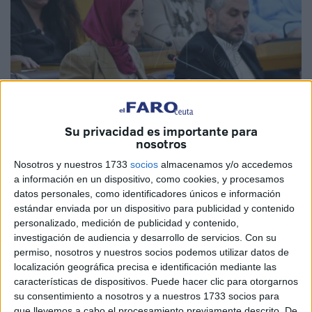
Su privacidad es importante para
nosotros
Nosotros y nuestros 1733
socios
almacenamos y/o accedemos
Imagen de archivo
a información en un dispositivo, como cookies, y procesamos
datos personales, como identificadores únicos e información
estándar enviada por un dispositivo para publicidad y contenido
personalizado, medición de publicidad y contenido,
La relación entre las distintas generaciones,
investigación de audiencia y desarrollo de servicios.
Con su
permiso, nosotros y nuestros socios podemos utilizar datos de
especialmente en
jóvenes
y
mayores
de Ceuta, se trata
localización geográfica precisa e identificación mediante las
de una prioridad para el Movimiento por la Dignidad y la
características de dispositivos. Puede hacer clic para otorgarnos
Ciudadanía (
MDyC
). Es por ello que tiene la firma
su consentimiento a nosotros y a nuestros 1733 socios para
intención de llevar a cabo actividades para establecer
que llevemos a cabo el procesamiento previamente descrito. De