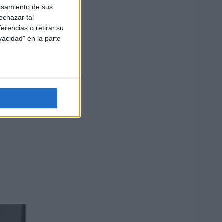
esamiento de sus
echazar tal
erencias o retirar su
vacidad" en la parte