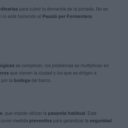
rdinarias
para cubrir la demanda de la jornada. No es
n lo está haciendo el
Passió
per Formentera
.
lógicas
se complican, los problemas se multiplican en
eros
que vienen la ciudad y los que se dirigen a
 por la
bodega
del barco.
te
, que impide utilizar la
pasarela habitual
. Este
no como medida
preventiva
para garantizar la
seguridad