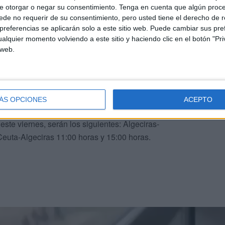
e otorgar o negar su consentimiento.
Tenga en cuenta que algún proc
de no requerir de su consentimiento, pero usted tiene el derecho de r
referencias se aplicarán solo a este sitio web. Puede cambiar sus pref
r del temporal
alquier momento volviendo a este sitio y haciendo clic en el botón "Pri
 web.
ramado salidas especiales para facilitar el tránsito de
aciones extraordinarias para cubrir la demanda de la
ÁS OPCIONES
ACEPTO
te viernes, serán los siguientes: Algeciras-
Ceuta-Algeciras 11:00 horas y 15:00 horas.