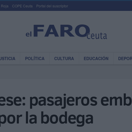
 Roja
COPE Ceuta
Portal del suscriptor
USTICIA
POLÍTICA
CULTURA
EDUCACIÓN
DEPO
ese: pasajeros emb
or la bodega