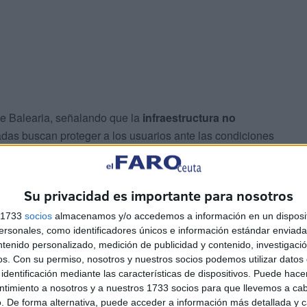
de Balearia, señalando que la
infraestructura no
das buscan proteger a los usuarios ante las condiciones
aso importante debido a estas vicisitudes. Retraso que
Su privacidad es importante para nosotros
 ellos la UME que ha estado en nuestra ciudad realizando
s 1733
socios
almacenamos y/o accedemos a información en un disposit
 cadena y afecta a las distintas travesías. Los tiempos
sonales, como identificadores únicos e información estándar enviada 
ntenido personalizado, medición de publicidad y contenido, investigaci
os.
Con su permiso, nosotros y nuestros socios podemos utilizar datos 
identificación mediante las características de dispositivos. Puede hacer
ntimiento a nosotros y a nuestros 1733 socios para que llevemos a ca
. De forma alternativa, puede acceder a información más detallada y 