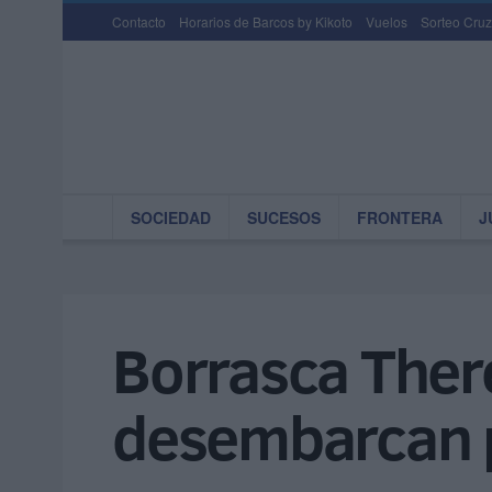
Contacto
Horarios de Barcos by Kikoto
Vuelos
Sorteo Cruz
SOCIEDAD
SUCESOS
FRONTERA
J
Borrasca Ther
desembarcan p