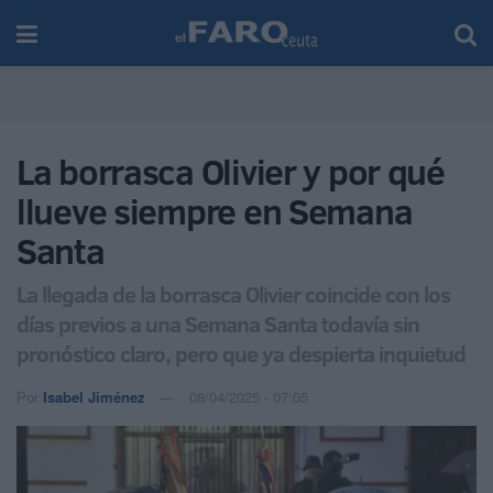
La borrasca Olivier y por qué
llueve siempre en Semana
Santa
La llegada de la borrasca Olivier coincide con los
días previos a una Semana Santa todavía sin
pronóstico claro, pero que ya despierta inquietud
Por
Isabel Jiménez
08/04/2025 - 07:05