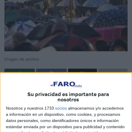
Imagen de archivo
Aunque la Semana Santa aún no ha comenzado —el
Su privacidad es importante para
próximo domingo se celebra el Domingo de Ramos— y los
nosotros
modelos meteorológicos aún no ofrecen un pronóstico
Nosotros y nuestros 1733
socios
almacenamos y/o accedemos
definitivo, la irrupción de
la borrasca Olivier
en los días
a información en un dispositivo, como cookies, y procesamos
previos ha reactivado un debate que cada año cobra
datos personales, como identificadores únicos e información
fuerza en Ceuta:
¿por qué parece que siempre llueve en
estándar enviada por un dispositivo para publicidad y contenido