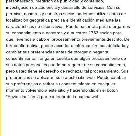
Semana Santa?
personalizado, medición de publicidad y contenido,
investigación de audiencia y desarrollo de servicios.
Con su
La Agencia Estatal de Meteorología (Aemet)
ha
permiso, nosotros y nuestros socios podemos utilizar datos de
localización geográfica precisa e identificación mediante las
anunciado que Olivier, la decimoquinta borrasca de gran
características de dispositivos. Puede hacer clic para otorgarnos
impacto de esta temporada, llegará el miércoles a
su consentimiento a nosotros y a nuestros 1733 socios para
Canarias con chubascos muy intensos y fuertes rachas de
que llevemos a cabo el procesamiento previamente descrito. De
viento. A partir del jueves, el sistema afectará a la
forma alternativa, puede acceder a información más detallada y
cambiar sus preferencias antes de otorgar o negar su
península con un descenso generalizado de las
consentimiento.
Tenga en cuenta que algún procesamiento de
temperaturas y lluvias que podrían extenderse durante el
sus datos personales puede no requerir de su consentimiento,
fin de semana a amplias zonas del país.
pero usted tiene el derecho de rechazar tal procesamiento. Sus
preferencias se aplicarán solo a este sitio web. Puede cambiar
En ciudades del sur como Málaga, Cádiz o incluso en el
sus preferencias o retirar su consentimiento en cualquier
entorno del Estrecho, como Ceuta, se mira al cielo con
momento volviendo a este sitio y haciendo clic en el botón
"Privacidad" en la parte inferior de la página web.
preocupación ante la posibilidad de un nuevo episodio de
inestabilidad.
Esta nueva borrasca llega tras un inicio de abril que ya
estuvo marcado por
Nuria
, y se suma a las cuatro de gran
impacto que afectaron a España durante marzo:
Martinho,