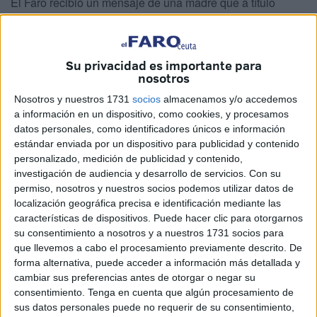
El Faro recibió un mensaje de una madre que a título
informativo
se quejaba sobre el estado de esta opción
que afecta al uso y disfrute
de un
bono joven cultural
utilizado por muchos jóvenes en la ciudad.
Su privacidad es importante para
nosotros
Quienes hacen uso de este exigen una rápida intervención
Nosotros y nuestros 1731
socios
almacenamos y/o accedemos
de sus responsables para poder
retomar este servicio
a información en un dispositivo, como cookies, y procesamos
con normalidad.
datos personales, como identificadores únicos e información
estándar enviada por un dispositivo para publicidad y contenido
Sin respuestas sobre una solución
personalizado, medición de publicidad y contenido,
investigación de audiencia y desarrollo de servicios.
Con su
permiso, nosotros y nuestros socios podemos utilizar datos de
Según pudo saber este periódico por los propios
localización geográfica precisa e identificación mediante las
trabajadores de Cinemas Marina 7,
este fallo del sistema
características de dispositivos. Puede hacer clic para otorgarnos
lleva afectando a sus usuarios desde hace más de dos
su consentimiento a nosotros y a nuestros 1731 socios para
que llevemos a cabo el procesamiento previamente descrito. De
semanas
. En teoría, esta disfunción ha sido notificada,
forma alternativa, puede acceder a información más detallada y
pero hasta el momento no se tienen respuestas sobre una
cambiar sus preferencias antes de otorgar o negar su
posible solución.
consentimiento.
Tenga en cuenta que algún procesamiento de
sus datos personales puede no requerir de su consentimiento,