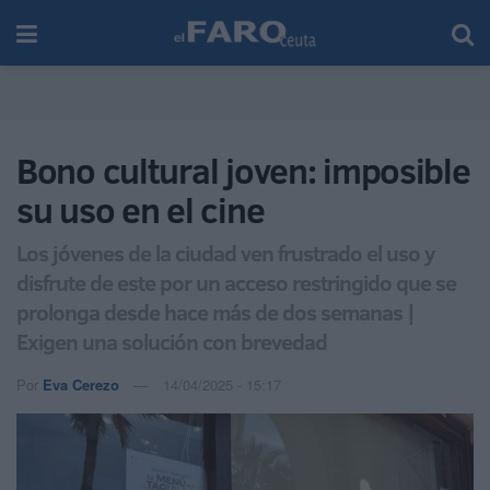
Bono cultural joven: imposible
su uso en el cine
Los jóvenes de la ciudad ven frustrado el uso y
disfrute de este por un acceso restringido que se
prolonga desde hace más de dos semanas |
Exigen una solución con brevedad
Por
Eva Cerezo
14/04/2025 - 15:17