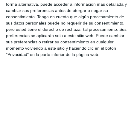
forma alternativa, puede acceder a información más detallada y
incendios originados en vehículos. Esta pasada
cambiar sus preferencias antes de otorgar o negar su
madrugada, se han movilizado hasta la barriada de
Los
consentimiento.
Tenga en cuenta que algún procesamiento de
Rosales
, en el extrarradio de Ceuta, después de que
sus datos personales puede no requerir de su consentimiento,
pero usted tiene el derecho de rechazar tal procesamiento. Sus
testigos alertasen de una explosión que les despertó y
preferencias se aplicarán solo a este sitio web. Puede cambiar
del
fuego.
sus preferencias o retirar su consentimiento en cualquier
momento volviendo a este sitio y haciendo clic en el botón
El Servicio de Extinción de Incendios y Salvamento de
"Privacidad" en la parte inferior de la página web.
Ceuta (SEIS) ha tenido que intervenir en las proximidades
del Club de Petanca Los Rosales, ya que a las 06.40
horas recibieron un aviso por un coche ardiendo, aunque
finalmente eran dos ya que otro aparcado al lado se ha
visto también afectado.
Hasta el lugar se desplazó la
Policía Nacional
y dos
camiones de bomberos para sofocar el incendio para el
que tuvieron que arrojar cientos de litros de agua para
apagarlo.