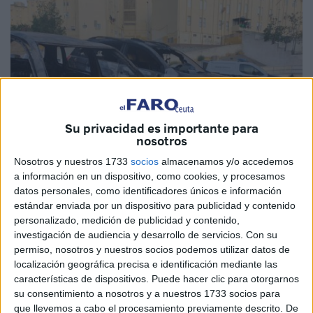
Su privacidad es importante para
nosotros
Nosotros y nuestros 1733
socios
almacenamos y/o accedemos
a información en un dispositivo, como cookies, y procesamos
datos personales, como identificadores únicos e información
estándar enviada por un dispositivo para publicidad y contenido
personalizado, medición de publicidad y contenido,
Fotos: El Faro
investigación de audiencia y desarrollo de servicios.
Con su
permiso, nosotros y nuestros socios podemos utilizar datos de
localización geográfica precisa e identificación mediante las
características de dispositivos. Puede hacer clic para otorgarnos
Una noche sí y otra también en el turno de
Bomberos
es
su consentimiento a nosotros y a nuestros 1733 socios para
que llevemos a cabo el procesamiento previamente descrito. De
habitual que reciban avisos y tengan que intervenir en