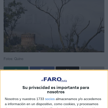
Fotos: Quino
El mayor
incendio
de la historia reciente de Ceuta ya está
Su privacidad es importante para
"oficialmente extinguido", según el mensaje remitido sobre
nosotros
las nueve de la noche de este sábado desde la Ciudad.
Nosotros y nuestros 1733
socios
almacenamos y/o accedemos
Un mensaje en el que, además, agregan que esta
a información en un dispositivo, como cookies, y procesamos
declaratoria oficial se realiza después de una reciente