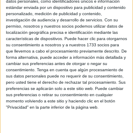
datos personales, como identificadores únicos e información
inspección del estado del terreno afectado. La
estándar enviada por un dispositivo para publicidad y contenido
confirmación oficial llega después de que durante la
personalizado, medición de publicidad y contenido,
investigación de audiencia y desarrollo de servicios.
Con su
mañana se haya comunicado que, aunque estaba
permiso, nosotros y nuestros socios podemos utilizar datos de
"controlado" todavía había ciertos riesgos. Así, se
localización geográfica precisa e identificación mediante las
desmentía desde la Ciudad lo dicho este viernes y
características de dispositivos. Puede hacer clic para otorgarnos
excediendo sus competencias por la Delegación del
su consentimiento a nosotros y a nuestros 1733 socios para
que llevemos a cabo el procesamiento previamente descrito. De
Gobierno
.
forma alternativa, puede acceder a información más detallada y
cambiar sus preferencias antes de otorgar o negar su
Eso sí, la Ciudad ya había comunicado entonces al Centro
consentimiento.
Tenga en cuenta que algún procesamiento de
Nacional de Seguimiento y Coordinación de Emergencias
sus datos personales puede no requerir de su consentimiento,
(CENEM) el paso a nivel 0 de alerta del Plan Especial de
pero usted tiene el derecho de rechazar tal procesamiento. Sus
Incendios Forestales (INFOCE). La situación continuaba
preferencias se aplicarán solo a este sitio web. Puede cambiar
sus preferencias o retirar su consentimiento en cualquier
por lo tanto siendo "de control" a la espera de "una nueva
momento volviendo a este sitio y haciendo clic en el botón
valoración del terreno para declarar, si así se determina,
"Privacidad" en la parte inferior de la página web.
oficialmente extinguido el incendio". Esta valoración se ha
concretado a última hora de la tarde.
Además, también se conocía que el Servicio de Extinción