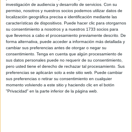
Estas bolsas de empleo están destinadas al nombramiento
investigación de audiencia y desarrollo de servicios.
Con su
de
funcionarios interinos y personal laboral
en
permiso, nosotros y nuestros socios podemos utilizar datos de
categorías clave para los servicios de la Ciudad
localización geográfica precisa e identificación mediante las
Autónoma.
características de dispositivos. Puede hacer clic para otorgarnos
su consentimiento a nosotros y a nuestros 1733 socios para
Todas las bolsas de empleo se han formado a partir de
que llevemos a cabo el procesamiento previamente descrito. De
forma alternativa, puede acceder a información más detallada y
procesos selectivos por turno libre correspondientes a las
cambiar sus preferencias antes de otorgar o negar su
Ofertas de Empleo Público (OEP)
de años anteriores.
consentimiento.
Tenga en cuenta que algún procesamiento de
sus datos personales puede no requerir de su consentimiento,
Categorías y plazas convocadas
pero usted tiene el derecho de rechazar tal procesamiento. Sus
preferencias se aplicarán solo a este sitio web. Puede cambiar
sus preferencias o retirar su consentimiento en cualquier
Los
nuevos listados
se dividen en las siguientes
momento volviendo a este sitio y haciendo clic en el botón
categorías profesionales
:
"Privacidad" en la parte inferior de la página web.
Conductores/as
: esta bolsa surge tras la
convocatoria para la provisión de
dos plazas
encuadradas en el Grupo C, Subgrupo C2,
vinculadas a las OEP de 2023 y 2024.
La lista está
conformada por tres aspirantes que superaron el