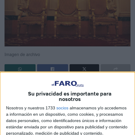
Imagen de archivo
El
Boletín Oficial de la Ciudad de Ceuta (BOCCE)
ha
publicado este viernes tres decretos de la Consejería de
Su privacidad es importante para
nosotros
Presidencia y Gobernación, liderada por Alberto Gaitán,
mediante los cuales se oficializa la
constitución de tres
Nosotros y nuestros 1733
socios
almacenamos y/o accedemos
bolsas de empleo
temporal:
ordenanza
,
conductor
y
a información en un dispositivo, como cookies, y procesamos
datos personales, como identificadores únicos e información
mecánico
.
estándar enviada por un dispositivo para publicidad y contenido
personalizado, medición de publicidad y contenido,