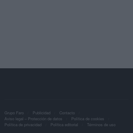
Grupo Faro
Publicidad
Contacto
Aviso legal – Protección de datos
Política de cookies
Política de privacidad
Política editorial
Términos de uso