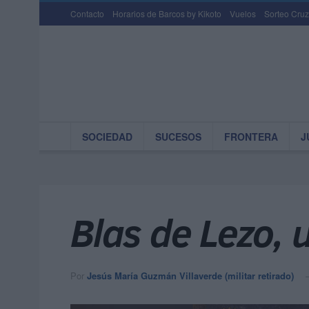
Contacto
Horarios de Barcos by Kikoto
Vuelos
Sorteo Cruz
SOCIEDAD
SUCESOS
FRONTERA
J
Blas de Lezo, 
Por
Jesús María Guzmán Villaverde (militar retirado)