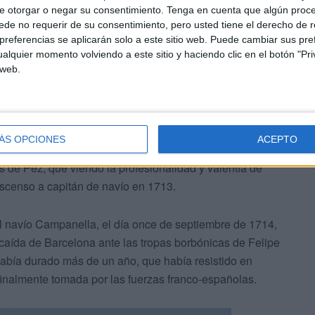
 abordar el barco enemigo, para buscar el cuerpo a
e otorgar o negar su consentimiento.
Tenga en cuenta que algún proc
de no requerir de su consentimiento, pero usted tiene el derecho de r
, buques con tripulaciones numéricamente inferiores,
referencias se aplicarán solo a este sitio web. Puede cambiar sus pref
y tamaño.
alquier momento volviendo a este sitio y haciendo clic en el botón "Pri
 web.
ÁS OPCIONES
ACEPTO
s de Pez, que viendo la profesionalidad y valentía de
 ascenso a capitán de navío en 1713.
l navío Campanella, el día once de septiembre de 1714,
caída de Barcelona ante las tropas borbónicas de Felipe
 había durado más de un año, que había resistido en
finalmente tomada por las fuerzas franco-españolas.