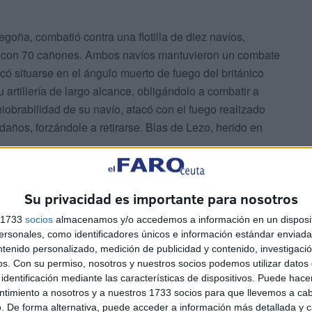
oña, combatió contra una flotilla de diez navíos,
 con 70 cañones. Ambos navíos mantuvieron un combate
có situarse en el ángulo muerto de fuego del británico
artillería de largo alcance, obligándolo a combatir a
obrabilidad de su navío, atacó con el fuego realizado
daños, forzándole a retirarse. Blas de Lezo, herido en
.
un ojo, una pierna y un brazo en
Su privacidad es importante para nosotros
, forjó una carrera militar
s 1733
socios
almacenamos y/o accedemos a información en un disposit
los apodos de "Patapalo" y
sonales, como identificadores únicos e información estándar enviada 
ntenido personalizado, medición de publicidad y contenido, investigaci
os.
Con su permiso, nosotros y nuestros socios podemos utilizar datos 
identificación mediante las características de dispositivos. Puede hacer
ntimiento a nosotros y a nuestros 1733 socios para que llevemos a ca
l los navíos españoles realizaban sus disparos de los
. De forma alternativa, puede acceder a información más detallada y 