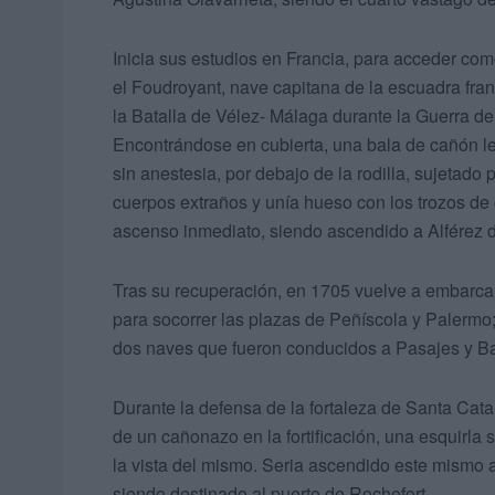
Inicia sus estudios en Francia, para acceder c
el Foudroyant, nave capitana de la escuadra fran
la Batalla de Vélez- Málaga durante la Guerra d
Encontrándose en cubierta, una bala de cañón le
sin anestesia, por debajo de la rodilla, sujetado
cuerpos extraños y unía hueso con los trozos de
ascenso inmediato, siendo ascendido a Alférez d
Tras su recuperación, en 1705 vuelve a embarcar
para socorrer las plazas de Peñíscola y Palermo;
dos naves que fueron conducidos a Pasajes y B
Durante la defensa de la fortaleza de Santa Catal
de un cañonazo en la fortificación, una esquirla 
la vista del mismo. Seria ascendido este mismo 
siendo destinado al puerto de Rochefort.