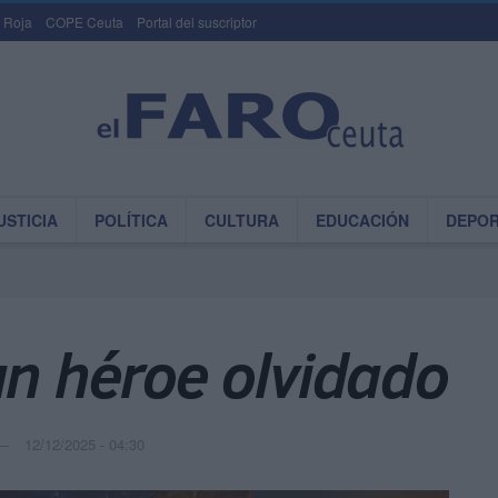
 Roja
COPE Ceuta
Portal del suscriptor
USTICIA
POLÍTICA
CULTURA
EDUCACIÓN
DEPO
un héroe olvidado
12/12/2025 - 04:30