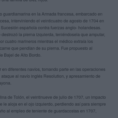
omo guardiamarina en la Armada francesa, embarcado en
cesa, interviniendo el veinticuatro de agosto de 1704 en
e Sucesión española contra fuerzas anglo- holandesas.
 destrozó la pierna izquierda, teniéndosela que amputar,
 por cuatro marineros mientras el médico extraía los
 carne que pendían de su pierna. Fue propuesto al
e Bajel de Alto Bordo.
 en diferentes navíos, tomando parte en las operaciones
 ataque al navío inglés Resolution, y apresamiento de
ayona.
ina de Tolón, el veintinueve de julio de 1707, un impacto
se le aloja en el ojo izquierdo, perdiendo así para siempre
año al empleo de teniente de guardacostas en 1707,