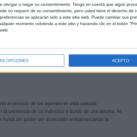
e otorgar o negar su consentimiento.
Tenga en cuenta que algún proc
de no requerir de su consentimiento, pero usted tiene el derecho de r
referencias se aplicarán solo a este sitio web. Puede cambiar sus pref
alquier momento volviendo a este sitio y haciendo clic en el botón "Pri
ada del viernes la Guardia Civil interceptaba a
tres
 web.
de Calamocarro en un kayak
para, de esta manera,
 Armado detectaron la salida, una más de tantas que se
 como medio de transporte para alcanzar Algeciras
o varias desgracias.
ÁS OPCIONES
ACEPTO
inó el servicio de los agentes en esta pasada
 la presencia de un individuo a bordo de una lancha. Al
 la huida sin poder ser alcanzado embarrancando la