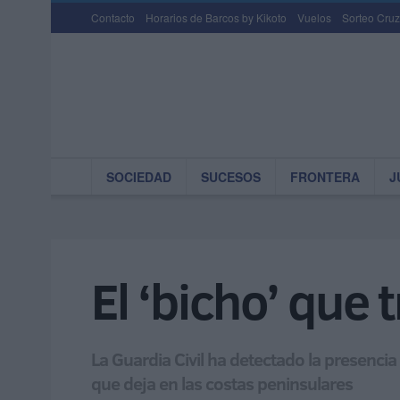
Contacto
Horarios de Barcos by Kikoto
Vuelos
Sorteo Cruz
SOCIEDAD
SUCESOS
FRONTERA
J
El ‘bicho’ que 
La Guardia Civil ha detectado la presenci
que deja en las costas peninsulares