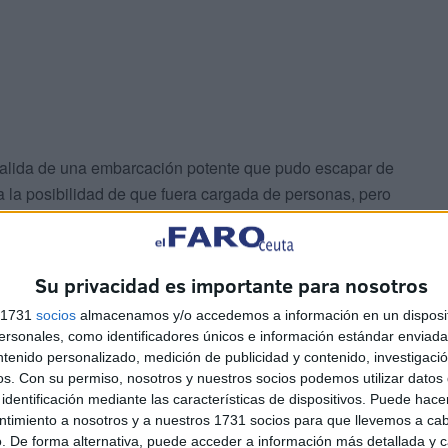
salida de una embarcación potente que pudo escapar de
a la posibilidad de que fuera cargada de personas, pero
lizando que podría tratarse de una carga de petacas de
to: la playa del Sarchal.
Su privacidad es importante para nosotros
evan a cabo los agentes del Instituto Armado
s 1731
socios
almacenamos y/o accedemos a información en un disposit
a potente semirrígida, sacando personas como si se
sonales, como identificadores únicos e información estándar enviada 
costas marroquíes o, como se ha sospechado, también de
ntenido personalizado, medición de publicidad y contenido, investigaci
os.
Con su permiso, nosotros y nuestros socios podemos utilizar datos 
identificación mediante las características de dispositivos. Puede hacer
ntimiento a nosotros y a nuestros 1731 socios para que llevemos a ca
. De forma alternativa, puede acceder a información más detallada y 