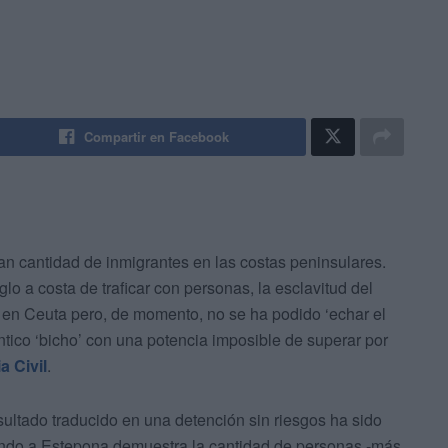
Compartir en Facebook
an cantidad de inmigrantes en las costas peninsulares.
o a costa de traficar con personas, la esclavitud del
 en Ceuta pero, de momento, no se ha podido ‘echar el
tico ‘bicho’ con una potencia imposible de superar por
a Civil
.
sultado traducido en una detención sin riesgos ha sido
gando a Estepona demuestra la cantidad de personas -más