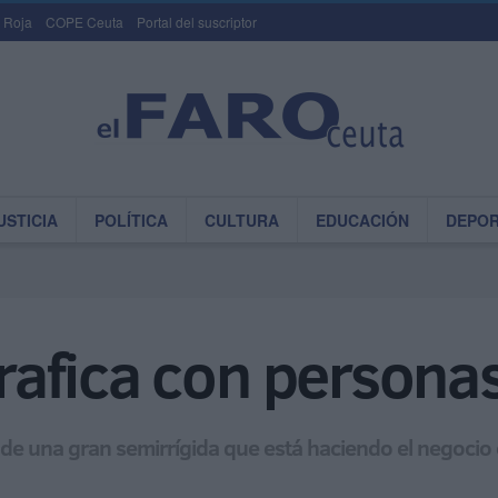
 Roja
COPE Ceuta
Portal del suscriptor
USTICIA
POLÍTICA
CULTURA
EDUCACIÓN
DEPO
trafica con persona
a de una gran semirrígida que está haciendo el negoci