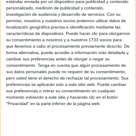
estándar enviada por un dispositivo para publicidad y contenido
personalizado, medición de publicidad y contenido,
“Es un esfuerzo y un sacrificio muy mayoritario. Se han
investigación de audiencia y desarrollo de servicios.
Con su
hecho bastantes trabajos”, cuenta Chaib. Según el joven,
permiso, nosotros y nuestros socios podemos utilizar datos de
“la barriada ya no es la misma desde hace unos años
,
localización geográfica precisa e identificación mediante las
incluso se puede comprobar con vídeos de los que se
características de dispositivos. Puede hacer clic para otorgarnos
su consentimiento a nosotros y a nuestros 1733 socios para
disponen y todo esto en tiempo récord”.
que llevemos a cabo el procesamiento previamente descrito. De
forma alternativa, puede acceder a información más detallada y
cambiar sus preferencias antes de otorgar o negar su
consentimiento.
Tenga en cuenta que algún procesamiento de
sus datos personales puede no requerir de su consentimiento,
pero usted tiene el derecho de rechazar tal procesamiento. Sus
preferencias se aplicarán solo a este sitio web. Puede cambiar
sus preferencias o retirar su consentimiento en cualquier
momento volviendo a este sitio y haciendo clic en el botón
"Privacidad" en la parte inferior de la página web.