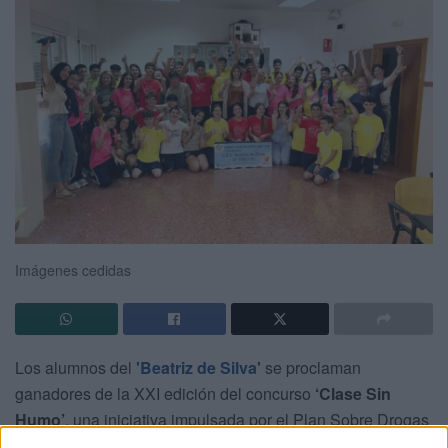
Imágenes cedidas
Los alumnos del
'Beatriz de Silva'
se proclaman
ganadores de la XXI edición del concurso
‘Clase Sin
Humo’
, una iniciativa impulsada por el Plan Sobre Drogas
y Otras Conductas Adictivas de Ceuta que busca fomentar