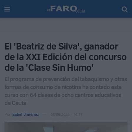
El 'Beatriz de Silva', ganador
de la XXI Edición del concurso
de la 'Clase Sin Humo'
El programa de prevención del tabaquismo y otras
formas de consumo de nicotina ha contado este
curso con 64 clases de ocho centros educativos
de Ceuta
Por
Isabel Jiménez
08/06/2026 - 14:17