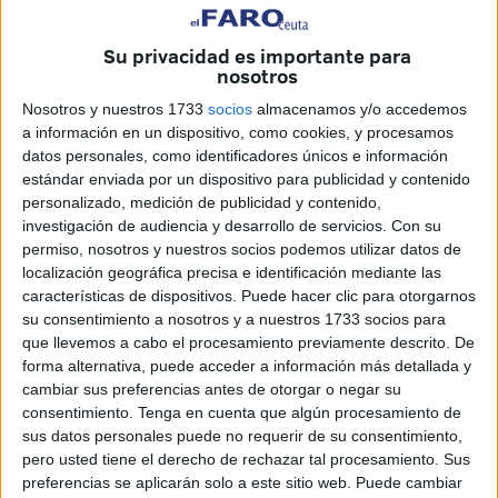
hábitos de vida saludables entre los jóvenes y retrasar la
Su privacidad es importante para
edad de inicio en el consumo de tabaco y otros productos
nosotros
relacionados.
Nosotros y nuestros 1733
socios
almacenamos y/o accedemos
La edición de este curso ha reunido a
64 clases y un total
a información en un dispositivo, como cookies, y procesamos
datos personales, como identificadores únicos e información
de 1.581 estudiantes
procedentes de ocho centros de
estándar enviada por un dispositivo para publicidad y contenido
Educación Secundaria de la ciudad, consolidándose como
personalizado, medición de publicidad y contenido,
una de las principales herramientas de prevención
investigación de audiencia y desarrollo de servicios.
Con su
dirigidas a adolescentes en Ceuta.
permiso, nosotros y nuestros socios podemos utilizar datos de
localización geográfica precisa e identificación mediante las
El nombre de la clase ganadora se conoció tras el sorteo
características de dispositivos. Puede hacer clic para otorgarnos
celebrado el pasado 3 de junio entre las clases finalistas.
su consentimiento a nosotros y a nuestros 1733 socios para
que llevemos a cabo el procesamiento previamente descrito. De
Como premio,
los 30 alumnos seleccionados de 2º de
forma alternativa, puede acceder a información más detallada y
ESO del CES Beatriz de Silva disfrutarán de un
cambiar sus preferencias antes de otorgar o negar su
campamento multiaventura de cuatro días
, previsto
consentimiento.
Tenga en cuenta que algún procesamiento de
para el final del curso escolar y centrado en actividades de
sus datos personales puede no requerir de su consentimiento,
pero usted tiene el derecho de rechazar tal procesamiento. Sus
ocio saludable y convivencia.
preferencias se aplicarán solo a este sitio web. Puede cambiar